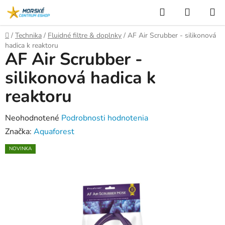
Prejsť
Hľadať
NÁKUP
na
KOŠÍK
obsah
Domov
/
Technika
/
Fluidné filtre & doplnky
/
AF Air Scrubber - silikonová
hadica k reaktoru
AF Air Scrubber -
silikonová hadica k
reaktoru
Priemerné
Neohodnotené
Podrobnosti hodnotenia
hodnotenie
Značka:
Aquaforest
produktu
NOVINKA
je
0,0
z
5
hviezdičiek.