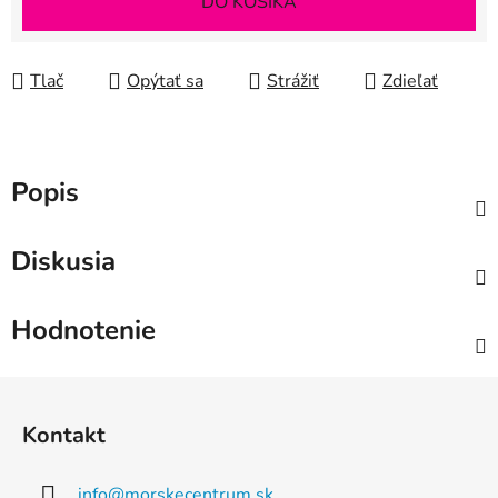
DO KOŠÍKA
Tlač
Opýtať sa
Strážiť
Zdieľať
Popis
Diskusia
Hodnotenie
Z
á
Kontakt
p
ä
info
@
morskecentrum.sk