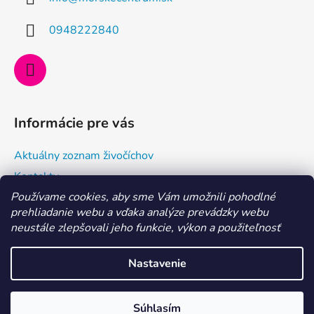
t
i
0948222840
e
Informácie pre vás
Aktuálny zoznam živočíchov
Kontakty
Používame cookies, aby sme Vám umožnili pohodlné
Doprava a ako nakupovať
prehliadanie webu a vďaka analýze prevádzky webu
Všeobecné obchodné podmienky a dodacie podmienky
neustále zlepšovali jeho funkcie, výkon a použiteľnosť
Ochrana osobných údajov
Nastavenie
Vytvoril Shoptet
MILÍ AKVARISTI, aktuálne je dovolenka 29. 7. - 6. 8. 2026.
Súhlasím
Copyright 2026
Morské centrum Eshop
. Všetky práva