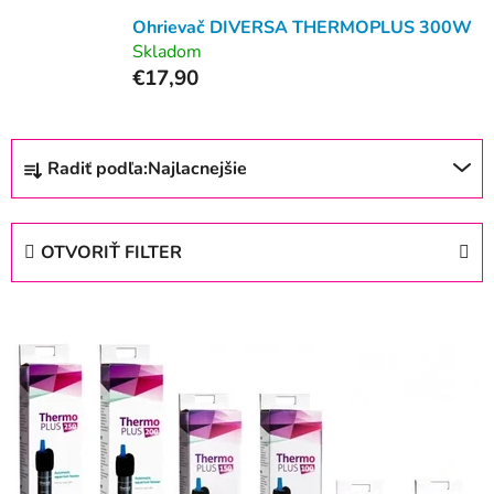
Ohrievač DIVERSA THERMOPLUS 300W
Skladom
€17,90
R
Radiť podľa:
Najlacnejšie
a
d
e
OTVORIŤ FILTER
n
i
V
e
ý
p
p
r
i
o
s
d
p
u
r