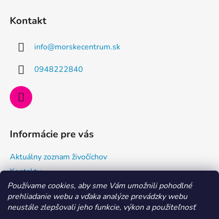
Z
á
á
d
Kontakt
p
a
ä
c
info
@
morskecentrum.sk
t
i
e
i
0948222840
p
e
r
v
k
y
v
Informácie pre vás
ý
p
Aktuálny zoznam živočíchov
i
s
Kontakty
u
Používame cookies, aby sme Vám umožnili pohodlné
Doprava a ako nakupovať
prehliadanie webu a vďaka analýze prevádzky webu
Všeobecné obchodné podmienky a dodacie podmienky
neustále zlepšovali jeho funkcie, výkon a použiteľnosť
Ochrana osobných údajov