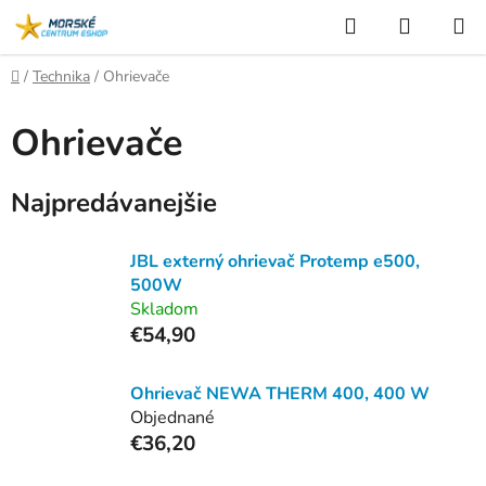
Prejsť
Hľadať
NÁKUP
na
KOŠÍK
obsah
Domov
/
Technika
/
Ohrievače
Ohrievače
Najpredávanejšie
JBL externý ohrievač Protemp e500,
500W
Skladom
€54,90
Ohrievač NEWA THERM 400, 400 W
Objednané
€36,20