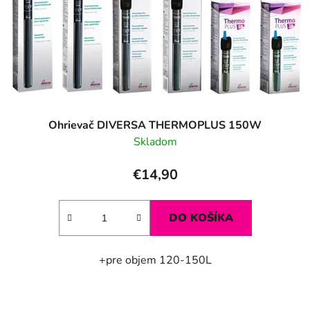
k
o
t
d
o
u
v
k
t
o
v
Ohrievač DIVERSA THERMOPLUS 150W
Skladom
€14,90
DO KOŠÍKA
+pre objem 120-150L