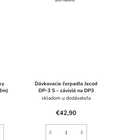
ky
Dávkovacie čerpadlo Jecod
x3m)
DP-3 S – závislé na DP3
skladom u dodávateľa
€42,90