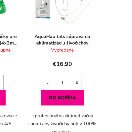
d
u
k
t
o
čky pre
AquaHabitats súprava na
v
 (4x2m,
aklimatizáciu živočíchov
tupné
Vypredané
€16,90
DO KOŠÍKA
vkovacie
+profesionálna aklimatizačná
m 4/6
sada +aby živočíchy boli v 100%
poriadku