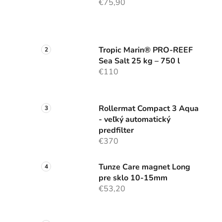
€75,90
Tropic Marin® PRO-REEF
Sea Salt 25 kg – 750 l
€110
Rollermat Compact 3 Aqua
- veľký automatický
predfilter
€370
Tunze Care magnet Long
pre sklo 10-15mm
€53,20