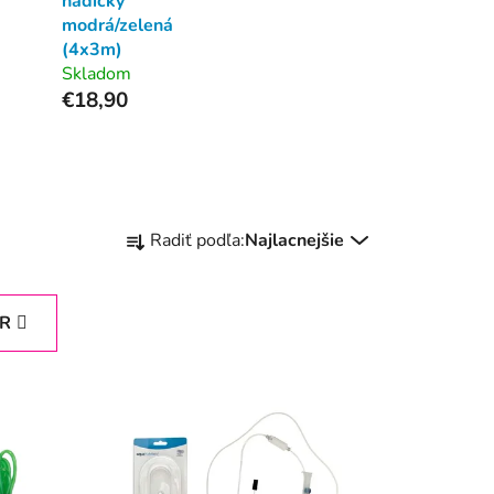
hadičky
modrá/zelená
(4x3m)
Skladom
€18,90
R
Radiť podľa:
Najlacnejšie
a
d
e
ER
n
i
e
p
r
o