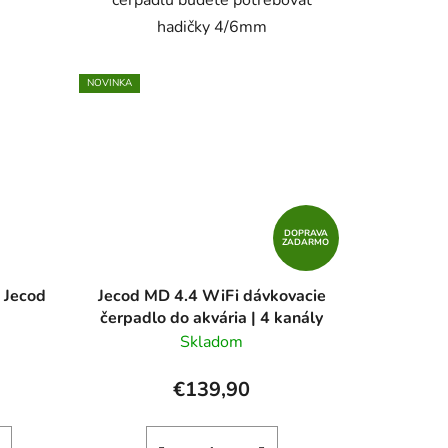
čerpadlu budete potrebovať
hadičky 4/6mm
NOVINKA
DOPRAVA
ZADARMO
 Jecod
Jecod MD 4.4 WiFi dávkovacie
čerpadlo do akvária | 4 kanály
Skladom
€139,90