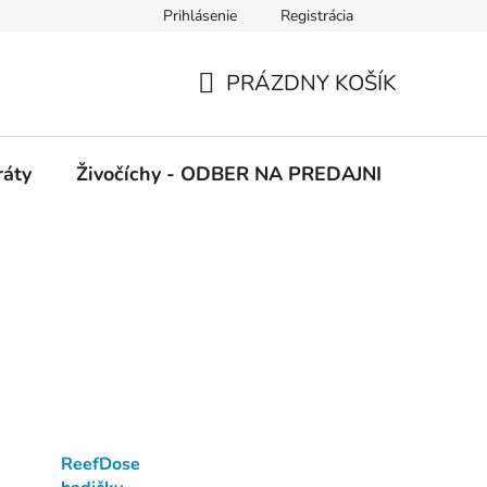
Prihlásenie
Registrácia
 podmienky
Ochrana osobných údajov
PRÁZDNY KOŠÍK
NÁKUPNÝ
KOŠÍK
ráty
Živočíchy - ODBER NA PREDAJNI
Kolekc
ReefDose