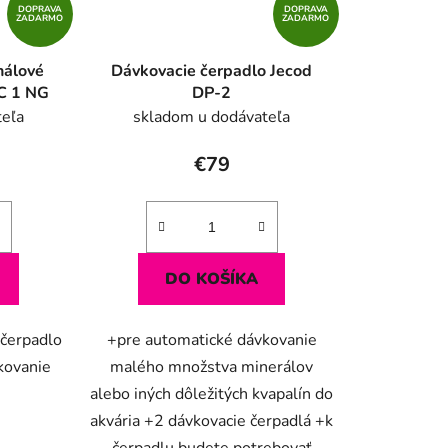
DOPRAVA
DOPRAVA
ZADARMO
ZADARMO
nálové
Dávkovacie čerpadlo Jecod
C 1 NG
DP-2
teľa
skladom u dodávateľa
€79
DO KOŠÍKA
 čerpadlo
+pre automatické dávkovanie
kovanie
malého množstva minerálov
alebo iných dôležitých kvapalín do
akvária +2 dávkovacie čerpadlá +k