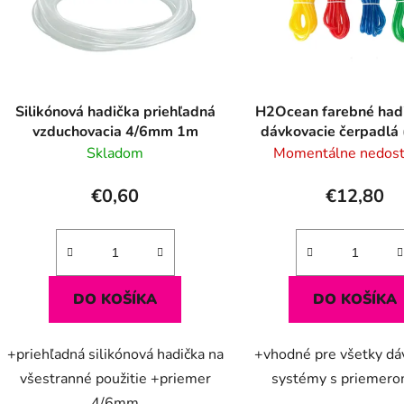
s
p
r
o
d
Silikónová hadička priehľadná
H2Ocean farebné hadi
u
vzduchovacia 4/6mm 1m
dávkovacie čerpadlá
k
PVC)
Skladom
Momentálne nedos
t
o
€0,60
€12,80
v
DO KOŠÍKA
DO KOŠÍKA
+priehľadná silikónová hadička na
+vhodné pre všetky dá
všestranné použitie +priemer
systémy s priemero
4/6mm