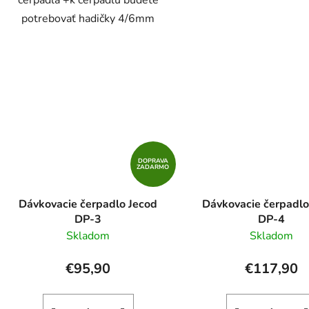
čerpadlá +k čerpadlu budete
potrebovať hadičky 4/6mm
DOPRAVA
ZADARMO
Dávkovacie čerpadlo Jecod
Dávkovacie čerpadlo
DP-3
DP-4
Skladom
Skladom
€95,90
€117,90