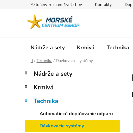
Prejsť
Aktuálny zoznam živočíchov
Kontakty
Dopr
na
obsah
Nádrže a sety
Krmivá
Technika
Domov
/
Technika
/
Dávkovacie systémy
B
K
Preskočiť
Nádrže a sety
a
kategórie
o
t
č
Krmivá
e
n
g
ý
Technika
ó
p
r
Automatické doplňovanie odparu
i
a
e
n
Dávkovacie systémy
e