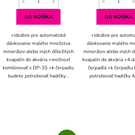
DO KOŠÍKA
DO KOŠÍKA
+ideálne pre automatické
+ideálne pre automa
dávkovanie malého množstva
dávkovanie malého m
minerálov alebo iných dôležitých
minerálov alebo iných d
kvapalín do akvária +možnosť
kvapalín do akvária +4 
kombinovať s DP-3S +k čerpadlu
čerpadlá +k čerpadlu
budete potrebovať hadičky...
potrebovať hadičky