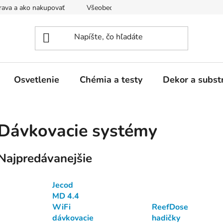
ava a ako nakupovať
Všeobecné obchodné podmienky a dodacie
Osvetlenie
Chémia a testy
Dekor a subst
Dávkovacie systémy
Najpredávanejšie
Jecod
MD 4.4
WiFi
ReefDose
dávkovacie
hadičky