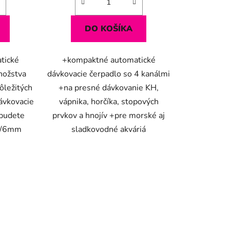
DO KOŠÍKA
tické
+kompaktné automatické
nožstva
dávkovacie čerpadlo so 4 kanálmi
ôležitých
+na presné dávkovanie KH,
dávkovacie
vápnika, horčíka, stopových
 budete
prvkov a hnojív +pre morské aj
 4/6mm
sladkovodné akváriá