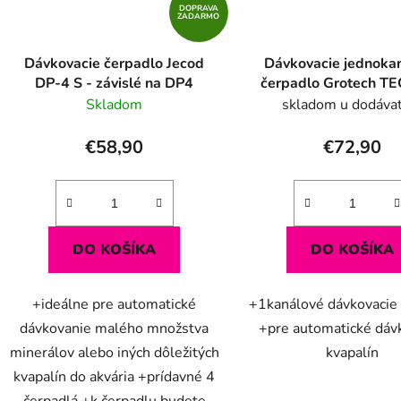
DOPRAVA
ZADARMO
Dávkovacie čerpadlo Jecod
Dávkovacie jednoka
DP-4 S - závislé na DP4
čerpadlo Grotech TE
Skladom
skladom u dodáva
€58,90
€72,90
DO KOŠÍKA
DO KOŠÍKA
+ideálne pre automatické
+1kanálové dávkovacie
dávkovanie malého množstva
+pre automatické dáv
minerálov alebo iných dôležitých
kvapalín
kvapalín do akvária +prídavné 4