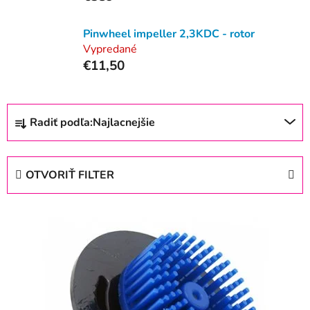
Pinwheel impeller 2,3KDC - rotor
Vypredané
€11,50
R
Radiť podľa:
Najlacnejšie
a
d
e
OTVORIŤ FILTER
n
i
V
e
ý
p
p
r
i
o
s
d
p
u