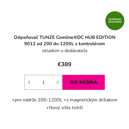
DOPRAVA
ZADARMO
Odpeňovač TUNZE Comline®DC HUB EDITION
9012 od 200 do 1200L s kontrolérom
skladom u dodávateľa
€389
DO KOŠÍKA
+pre nádrže 200-1200L +s magnetickým držiakom
+Nový, ešte tichší