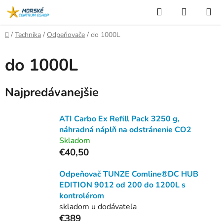
Prejsť
Hľadať
NÁKUP
na
KOŠÍK
obsah
Domov
/
Technika
/
Odpeňovače
/
do 1000L
do 1000L
Najpredávanejšie
ATI Carbo Ex Refill Pack 3250 g,
náhradná náplň na odstránenie CO2
Skladom
€40,50
Odpeňovač TUNZE Comline®DC HUB
EDITION 9012 od 200 do 1200L s
kontrolérom
skladom u dodávateľa
€389