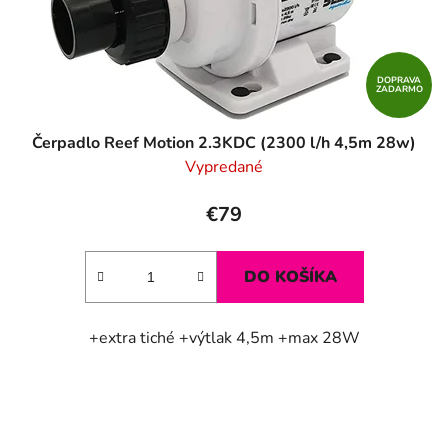
DOPRAVA
ZADARMO
Čerpadlo Reef Motion 2.3KDC (2300 l/h 4,5m 28w)
Vypredané
€79
DO KOŠÍKA
+extra tiché +výtlak 4,5m +max 28W