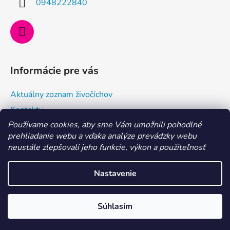
0948222840
p
e
r
v
k
y
v
Informácie pre vás
ý
p
Aktuálny zoznam živočíchov
i
s
Kontakty
u
Používame cookies, aby sme Vám umožnili pohodlné
Doprava a ako nakupovať
prehliadanie webu a vďaka analýze prevádzky webu
Všeobecné obchodné podmienky a dodacie podmienky
neustále zlepšovali jeho funkcie, výkon a použiteľnosť
Ochrana osobných údajov
Nastavenie
Vytvoril Shoptet
MILÍ AKVARISTI, aktuálne je dovolenka 29. 7. - 6. 8. 2026.
Súhlasím
Copyright 2026
Morské centrum Eshop
. Všetky práva
Objednávky vybavíme po nej. Ďakujeme
vyhradené.
Upraviť nastavenie cookies