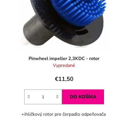
r
k
o
t
d
o
u
v
k
t
o
v
Pinwheel impeller 2,3KDC - rotor
Vypredané
€11,50
DO KOŠÍKA
+ihličkový rotor pre čerpadlo odpeňovača