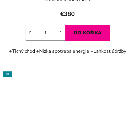
€380
DO KOŠÍKA
+Tichý chod +Nízka spotreba energie +Ľahkosť údržby
TIP