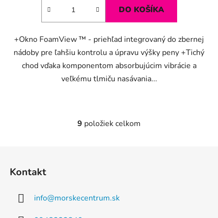
DO KOŠÍKA
+Okno FoamView ™ - priehľad integrovaný do zbernej
nádoby pre ľahšiu kontrolu a úpravu výšky peny +Tichý
chod vďaka komponentom absorbujúcim vibrácie a
veľkému tlmiču nasávania...
9
položiek celkom
O
v
l
Z
á
á
d
Kontakt
p
a
ä
c
info
@
morskecentrum.sk
t
i
e
i