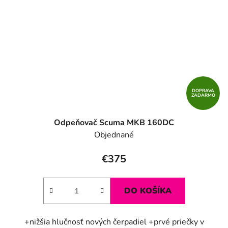
DOPRAVA
ZADARMO
Odpeňovač Scuma MKB 160DC
Objednané
€375
DO KOŠÍKA
+nižšia hlučnosť nových čerpadiel +prvé priečky v