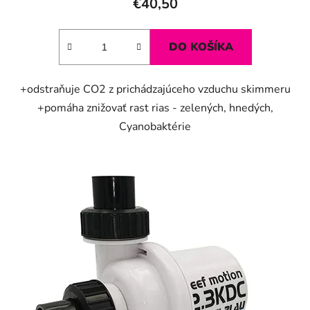
€40,50
DO KOŠÍKA
+odstraňuje CO2 z prichádzajúceho vzduchu skimmeru
+pomáha znižovať rast rias - zelených, hnedých,
Cyanobaktérie