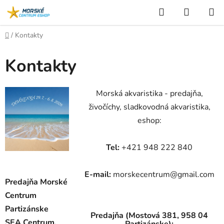
Prejsť
Hľadať
NÁKUP
na
KOŠÍK
obsah
Domov
/
Kontakty
Kontakty
Morská akvaristika - predajňa,
živočíchy, sladkovodná akvaristika,
eshop:
Tel:
+421 948 222 840
E-mail:
morskecentrum@gmail.com
Predajňa Morské
Centrum
Partizánske
Predajňa (Mostová 381, 958 04
SEA Centrum,
Partizánske):