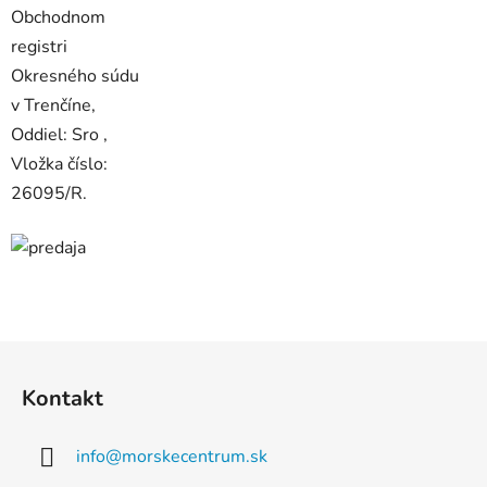
Obchodnom
registri
Okresného súdu
v Trenčíne,
Oddiel: Sro ,
Vložka číslo:
26095/R.
Z
á
Kontakt
p
ä
info
@
morskecentrum.sk
t