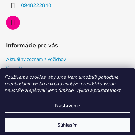
i
0948222840
e
Informácie pre vás
Aktuálny zoznam živočíchov
Kontakty
Používame cookies, aby sme Vám umožnili pohodlné
Doprava a ako nakupovať
prehliadanie webu a vďaka analýze prevádzky webu
Všeobecné obchodné podmienky a dodacie podmienky
neustále zlepšovali jeho funkcie, výkon a použiteľnosť
Ochrana osobných údajov
Nastavenie
Vytvoril Shoptet
MILÍ AKVARISTI, aktuálne je dovolenka 29. 7. - 6. 8. 2026.
Súhlasím
Copyright 2026
Morské centrum Eshop
. Všetky práva
Objednávky vybavíme po nej. Ďakujeme
vyhradené.
Upraviť nastavenie cookies