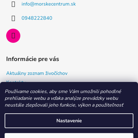
info
@
morskecentrum.sk
t
i
0948222840
e
Informácie pre vás
Aktuálny zoznam živočíchov
Kontakty
Používame cookies, aby sme Vám umožnili pohodlné
Doprava a ako nakupovať
prehliadanie webu a vďaka analýze prevádzky webu
Všeobecné obchodné podmienky a dodacie podmienky
neustále zlepšovali jeho funkcie, výkon a použiteľnosť
Ochrana osobných údajov
Nastavenie
Vytvoril Shoptet