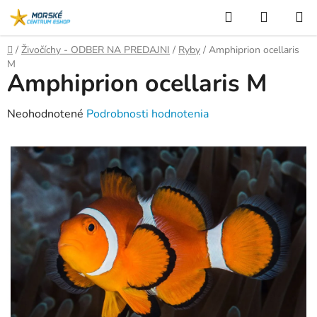
Prejsť
Hľadať
NÁKUP
na
KOŠÍK
obsah
Domov
/
Živočíchy - ODBER NA PREDAJNI
/
Ryby
/
Amphiprion ocellaris
M
Amphiprion ocellaris M
Priemerné
Neohodnotené
Podrobnosti hodnotenia
hodnotenie
produktu
je
0,0
z
5
hviezdičiek.