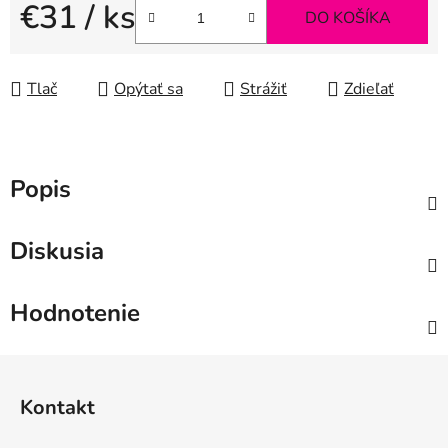
€31
/ ks
DO KOŠÍKA
Jednotková cena:
Tlač
Opýtať sa
Strážiť
Zdieľať
Popis
Diskusia
Hodnotenie
Z
á
Kontakt
p
ä