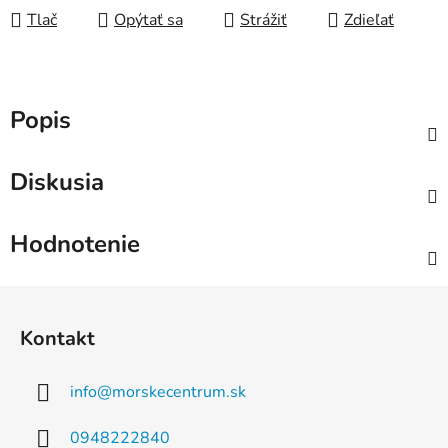
Tlač
Opýtať sa
Strážiť
Zdieľať
Popis
Diskusia
Hodnotenie
Z
á
Kontakt
p
ä
info
@
morskecentrum.sk
t
i
0948222840