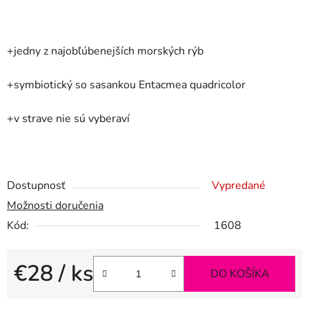
+jedny z najobľúbenejších morských rýb
+symbiotický so sasankou Entacmea quadricolor
+v strave nie sú vyberaví
Dostupnosť
Vypredané
Možnosti doručenia
Kód:
1608
€28
/ ks
DO KOŠÍKA
Jednotková cena: