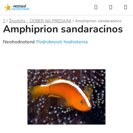
Prejsť
Hľadať
NÁKUP
na
KOŠÍK
obsah
Domov
/
Živočíchy - ODBER NA PREDAJNI
/
Amphiprion sandaracinos
Amphiprion sandaracinos
Priemerné
Neohodnotené
Podrobnosti hodnotenia
hodnotenie
produktu
je
0,0
z
5
hviezdičiek.