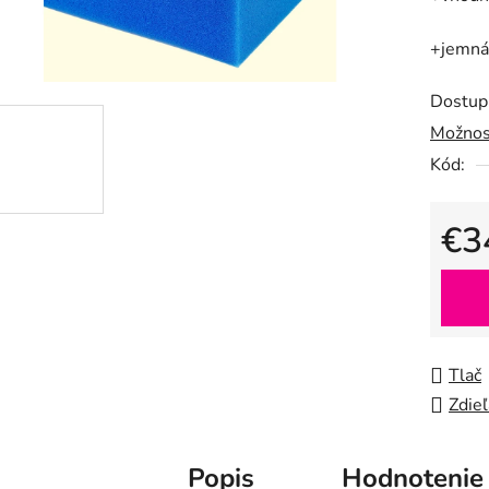
0,0
z
+jemná 
5
hviezdič
Dostup
Možnos
Kód:
€3
Jedno
Tlač
Zdieľ
Popis
Hodnotenie