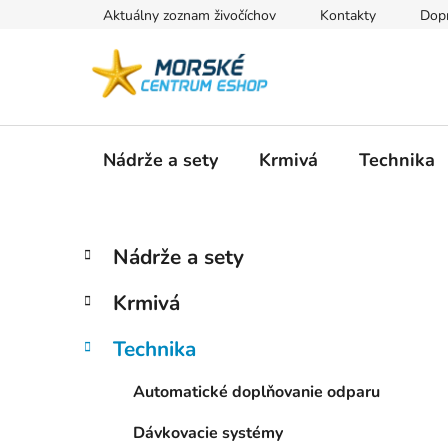
Prejsť
Aktuálny zoznam živočíchov
Kontakty
Dopr
na
obsah
Nádrže a sety
Krmivá
Technika
B
K
Preskočiť
Nádrže a sety
a
kategórie
o
t
č
Krmivá
e
n
g
ý
Technika
ó
p
r
Automatické doplňovanie odparu
i
a
e
n
Dávkovacie systémy