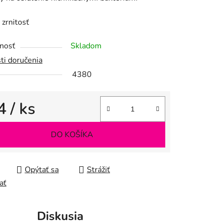
zrnitosť
iek.
nosť
Skladom
ti doručenia
4380
4
/ ks
tková cena:
DO KOŠÍKA
Opýtať sa
Strážiť
ať
Diskusia