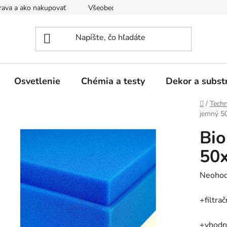
ava a ako nakupovať
Všeobecné obchodné podmienky a dodacie
Osvetlenie
Chémia a testy
Dekor a subst
Domov
/
Techn
jemný 5
Bio
50
Prieme
Neohod
hodnot
+filtra
produk
je
+vhodný