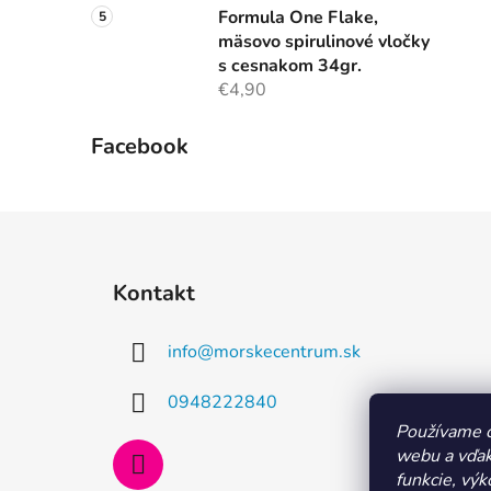
Formula One Flake,
mäsovo spirulinové vločky
s cesnakom 34gr.
€4,90
Facebook
Z
á
Kontakt
p
ä
info
@
morskecentrum.sk
t
i
0948222840
e
Používame c
webu a vďak
funkcie, výk