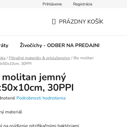
Prihlásenie
Registrácia
 podmienky
Ochrana osobných údajov
PRÁZDNY KOŠÍK
NÁKUPNÝ
KOŠÍK
ráty
Živočíchy - ODBER NA PREDAJNI
Kolekc
ika
/
Filtračné materiály & príslušenstvo
/
Bio molitan
0x50x10cm, 30PPI
 molitan jemný
x50x10cm, 30PPI
rné
notené
Podrobnosti hodnotenia
enie
čný materiál
tu
 na osídlenie nitrifikačnými baktériami