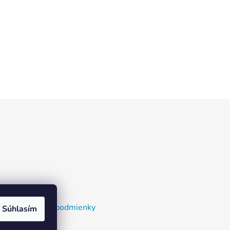
nky a dodacie podmienky
Súhlasím