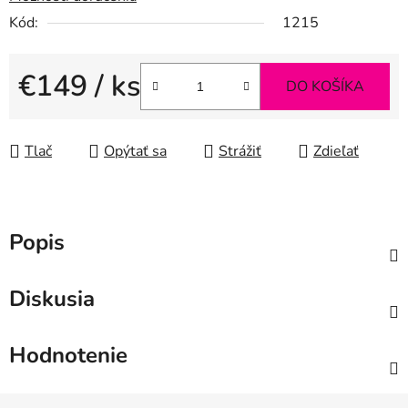
Kód:
1215
€149
/ ks
DO KOŠÍKA
Jednotková cena:
Tlač
Opýtať sa
Strážiť
Zdieľať
Popis
Diskusia
Hodnotenie
Z