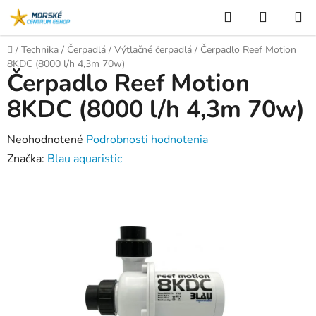
Prejsť
Hľadať
NÁKUP
na
KOŠÍK
obsah
Domov
/
Technika
/
Čerpadlá
/
Výtlačné čerpadlá
/
Čerpadlo Reef Motion
8KDC (8000 l/h 4,3m 70w)
Čerpadlo Reef Motion
8KDC (8000 l/h 4,3m 70w)
Priemerné
Neohodnotené
Podrobnosti hodnotenia
hodnotenie
Značka:
Blau aquaristic
produktu
je
0,0
z
5
hviezdičiek.