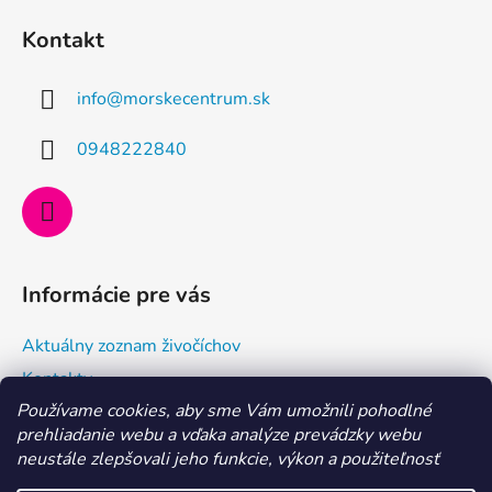
á
Kontakt
p
ä
info
@
morskecentrum.sk
t
i
0948222840
e
Informácie pre vás
Aktuálny zoznam živočíchov
Kontakty
Používame cookies, aby sme Vám umožnili pohodlné
Doprava a ako nakupovať
prehliadanie webu a vďaka analýze prevádzky webu
Všeobecné obchodné podmienky a dodacie podmienky
neustále zlepšovali jeho funkcie, výkon a použiteľnosť
Ochrana osobných údajov