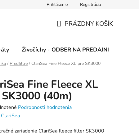
Prihlásenie
Registrácia
 podmienky
Ochrana osobných údajov
PRÁZDNY KOŠÍK
NÁKUPNÝ
KOŠÍK
ráty
Živočíchy - ODBER NA PREDAJNI
Kolekc
ika
/
Predfiltre
/
ClariSea Fine Fleece XL pre SK3000
riSea Fine Fleece XL
 SK3000 (40m)
rné
notené
Podrobnosti hodnotenia
enie
:
ClariSea
tu
ltračné zariadenie ClariSea fleece filter SK3000