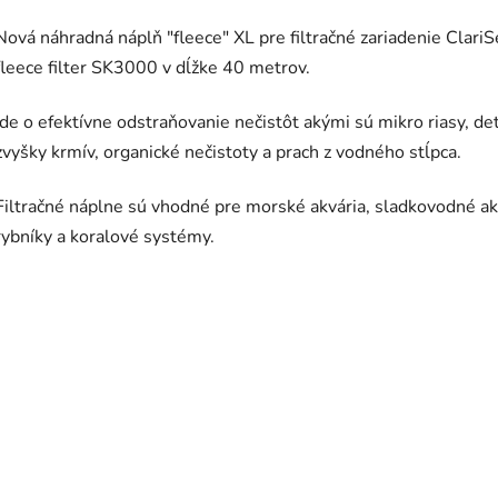
Nová náhradná náplň "fleece" XL pre filtračné zariadenie ClariS
fleece filter SK3000 v dĺžke 40 metrov.
Ide o efektívne odstraňovanie nečistôt akými sú mikro riasy, det
zvyšky krmív, organické nečistoty a prach z vodného stĺpca.
Filtračné náplne sú vhodné pre morské akvária, sladkovodné ak
rybníky a koralové systémy.