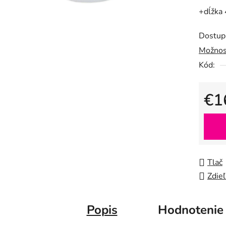
0,0
+dĺžka
z
5
Dostup
hviezdič
Možnos
Kód:
€1
Jedno
Tlač
Zdieľ
Popis
Hodnotenie