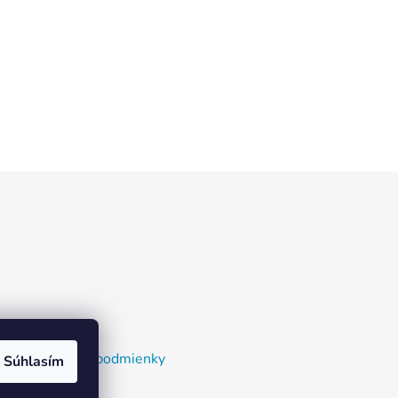
nky a dodacie podmienky
Súhlasím