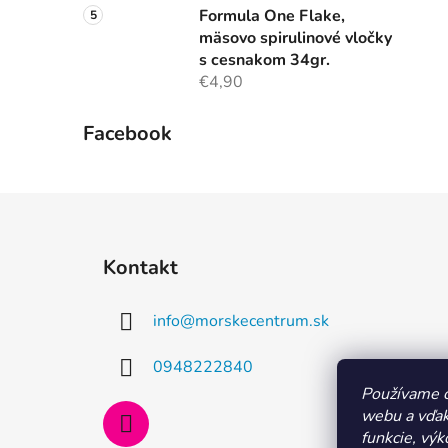
Formula One Flake,
mäsovo spirulinové vločky
s cesnakom 34gr.
€4,90
Facebook
Z
á
Kontakt
p
ä
info
@
morskecentrum.sk
t
i
0948222840
e
Používame c
webu a vďak
funkcie, výk