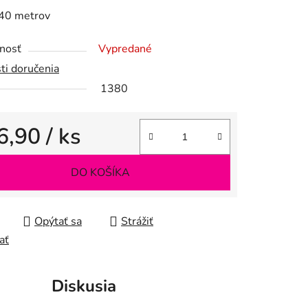
 40 metrov
nosť
Vypredané
iek.
ti doručenia
1380
6,90
/ ks
tková cena:
DO KOŠÍKA
Opýtať sa
Strážiť
ať
Diskusia