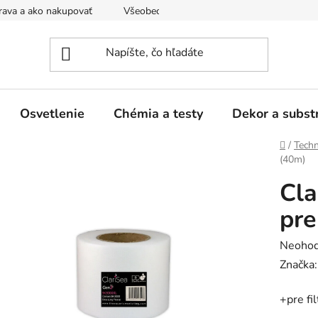
ava a ako nakupovať
Všeobecné obchodné podmienky a dodacie
Osvetlenie
Chémia a testy
Dekor a subst
Domov
/
Techn
(40m)
Cla
pre
Prieme
Neohod
hodnot
Značka
produk
+pre fi
je