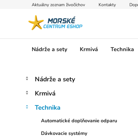
Prejsť
Aktuálny zoznam živočíchov
Kontakty
Dopr
na
obsah
Nádrže a sety
Krmivá
Technika
B
K
Preskočiť
Nádrže a sety
a
kategórie
o
t
č
Krmivá
e
n
g
ý
Technika
ó
p
r
Automatické doplňovanie odparu
i
a
e
n
Dávkovacie systémy