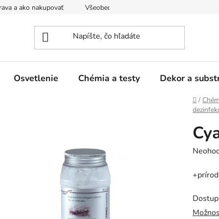
ava a ako nakupovať
Všeobecné obchodné podmienky a dodacie
Osvetlenie
Chémia a testy
Dekor a subst
Domov
/
Chémi
dezinfek
Cy
Prieme
Neohod
hodnot
+prírod
produk
je
Dostup
0,0
Možnos
z