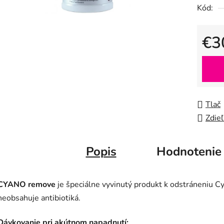
Kód:
5
hviezdič
€3
Jedno
Tlač
Zdieľ
Popis
Hodnotenie
CYANO remove
je špeciálne vyvinutý produkt k odstráneniu Cy
neobsahuje antibiotiká.
Dávkovanie pri akútnom napadnutí: