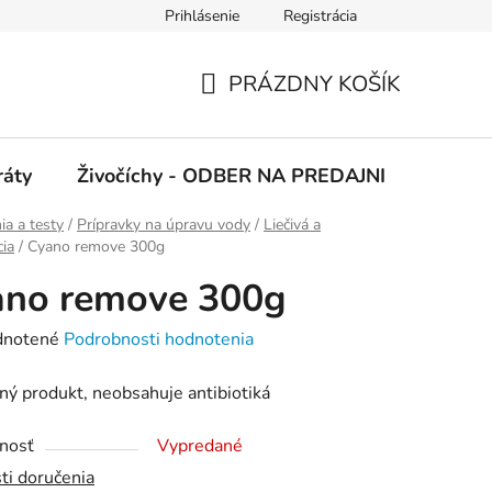
Prihlásenie
Registrácia
 podmienky
Ochrana osobných údajov
PRÁZDNY KOŠÍK
NÁKUPNÝ
KOŠÍK
ráty
Živočíchy - ODBER NA PREDAJNI
Kolekc
a a testy
/
Prípravky na úpravu vody
/
Liečivá a
cia
/
Cyano remove 300g
ano remove 300g
rné
notené
Podrobnosti hodnotenia
enie
ný produkt, neobsahuje antibiotiká
tu
nosť
Vypredané
ti doručenia