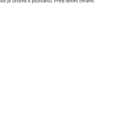
Nie je určené k požívaniu. Pred deťmi chrániť.