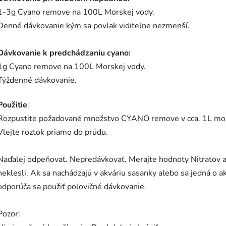
1-3g Cyano remove na 100L Morskej vody.
Denné dávkovanie kým sa povlak viditeľne nezmenší.
Dávkovanie k predchádzaniu cyano:
1g Cyano remove na 100L Morskej vody.
Týždenné dávkovanie.
Použitie
:
Rozpustite požadované množstvo CYANO remove v cca. 1L mor
Vlejte roztok priamo do prúdu.
Naďalej odpeňovať. Nepredávkovať. Merajte hodnoty Nitratov a
neklesli. Ak sa nachádzajú v akváriu sasanky alebo sa jedná o a
odporúča sa použiť polovičné dávkovanie.
Pozor: