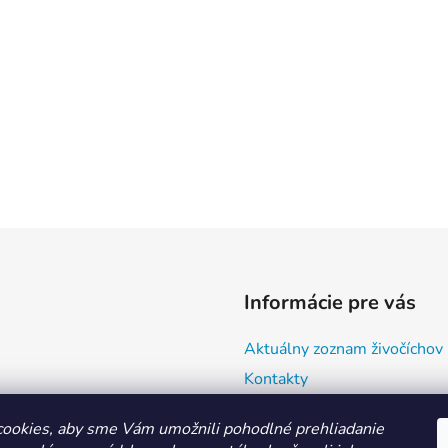
Informácie pre vás
Aktuálny zoznam živočíchov
Kontakty
Doprava a ako nakupovať
ookies, aby sme Vám umožnili pohodlné prehliadanie
Všeobecné obchodné podmie