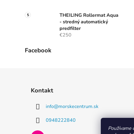
THEILING Rollermat Aqua
- stredný automatický
predfilter
€250
Facebook
Z
á
Kontakt
p
ä
info
@
morskecentrum.sk
t
i
0948222840
e
Používame c