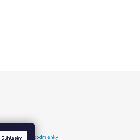
nky a dodacie podmienky
Súhlasím