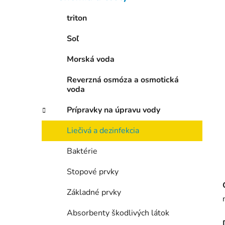
e
l
triton
Soľ
Morská voda
Reverzná osmóza a osmotická
voda
Prípravky na úpravu vody
Liečivá a dezinfekcia
Baktérie
Stopové prvky
Základné prvky
Absorbenty škodlivých látok