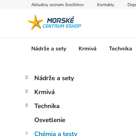
Prejsť
Aktuálny zoznam živočíchov
Kontakty
Dopr
na
obsah
Nádrže a sety
Krmivá
Technika
B
K
Preskočiť
Nádrže a sety
a
kategórie
o
t
č
Krmivá
e
n
g
ý
Technika
ó
p
r
Osvetlenie
i
a
e
n
Chémia a testy