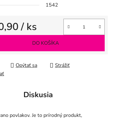
1542
iek.
0,90
/ ks
tková cena:
DO KOŠÍKA
Opýtať sa
Strážiť
ať
Diskusia
ano povlakov. Je to prírodný produkt,