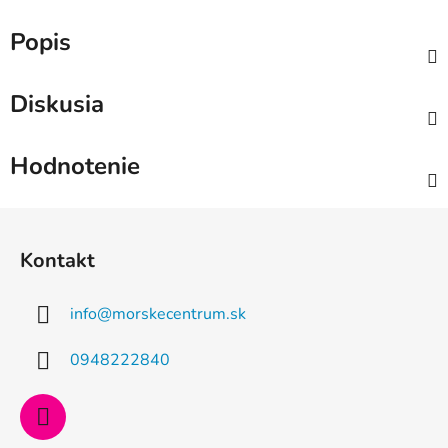
Popis
Diskusia
Hodnotenie
Z
á
Kontakt
p
ä
info
@
morskecentrum.sk
t
i
0948222840
e