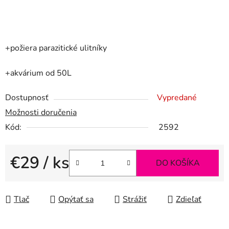
+požiera parazitické ulitníky
+akvárium od 50L
Dostupnosť
Vypredané
Možnosti doručenia
Kód:
2592
€29
/ ks
DO KOŠÍKA
Jednotková cena:
Tlač
Opýtať sa
Strážiť
Zdieľať