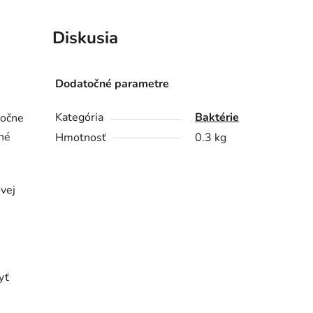
Diskusia
Dodatočné parametre
Kategória
Baktérie
ločne
mné
Hmotnosť
0.3 kg
ovej
yť