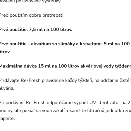
dosiahli požadované výsledky.
Pred použitím dobre pretrepať!
Prvé použitie: 7,5 ml na 100 litrov.
Prvé použitie - akvárium so slimáky a krevetami: 5 ml na 100
litrov
.
Maximálna dávka 15 ml na 100 litrov akváriovej vody týžden
Pridávajte Re-Fresh pravidelne každý týždeň, na udržanie čisté
akvária.
Pri pridávaní Re-Fresh odporúčame vypnúť UV sterilizátor na 2
hodiny, ale pokiaľ sa voda zakalí, okamžite filtračnú jednotku z
zapnite.