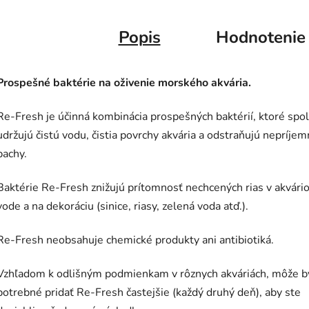
Popis
Hodnotenie
Prospešné baktérie na oživenie morského akvária.
Re-Fresh je účinná kombinácia prospešných baktérií, ktoré spo
udržujú čistú vodu, čistia povrchy akvária a odstraňujú nepríje
pachy.
Baktérie Re-Fresh znižujú prítomnosť nechcených rias v akvári
vode a na dekoráciu (sinice, riasy, zelená voda atď.).
Re-Fresh neobsahuje chemické produkty ani antibiotiká.
Vzhľadom k odlišným podmienkam v rôznych akváriách, môže b
potrebné pridať Re-Fresh častejšie (každý druhý deň), aby ste