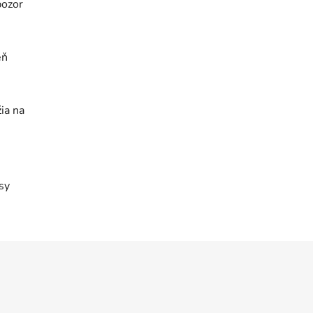
pozor
eň
ia na
sy