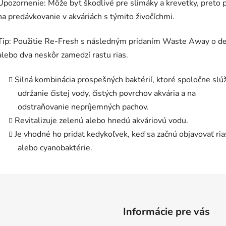
Upozornenie: Môže byť škodlivé pre slimáky a krevetky, preto 
na predávkovanie v akváriách s týmito živočíchmi.
Tip: Použitie Re-Fresh s následným pridaním Waste Away o d
alebo dva neskôr zamedzí rastu rias.
Silná kombinácia prospešných baktérií, ktoré spoločne slúž
udržanie čistej vody, čistých povrchov akvária a na
odstraňovanie nepríjemných pachov.
Revitalizuje zelenú alebo hnedú akváriovú vodu.
Je vhodné ho pridať kedykoľvek, keď sa začnú objavovať ria
alebo cyanobaktérie.
Informácie pre vás