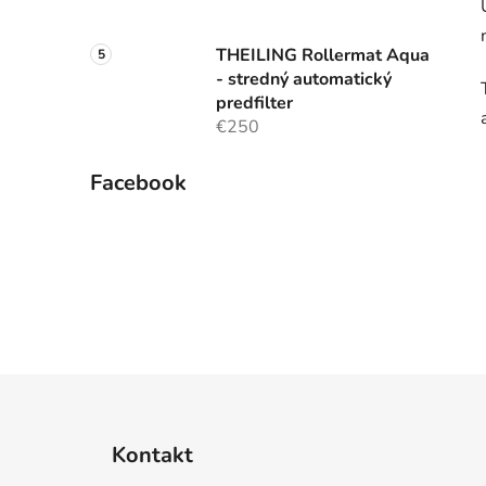
THEILING Rollermat Aqua
- stredný automatický
predfilter
€250
Facebook
Z
á
Kontakt
p