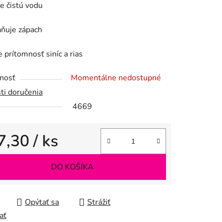
e čistú vodu
aňuje zápach
e prítomnosť siníc a rias
iek.
nosť
Momentálne nedostupné
ti doručenia
4669
7,30
/ ks
tková cena:
DO KOŠÍKA
Opýtať sa
Strážiť
ať