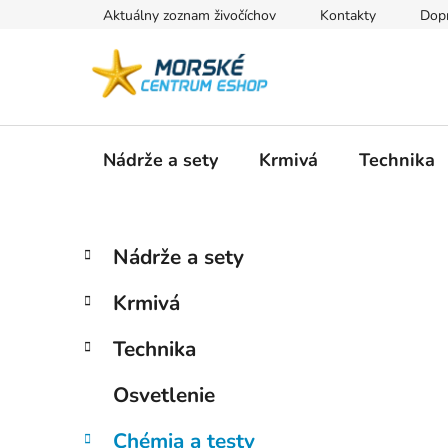
Prejsť
Aktuálny zoznam živočíchov
Kontakty
Dopr
na
obsah
Nádrže a sety
Krmivá
Technika
B
K
Preskočiť
Nádrže a sety
a
kategórie
o
t
č
Krmivá
e
n
g
ý
Technika
ó
p
r
Osvetlenie
i
a
e
n
Chémia a testy