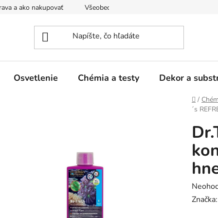
ava a ako nakupovať
Všeobecné obchodné podmienky a dodacie
Osvetlenie
Chémia a testy
Dekor a subst
Domov
/
Chémi
´s REFRE
Dr.
kon
hne
Prieme
Neohod
hodnot
Značka
produk