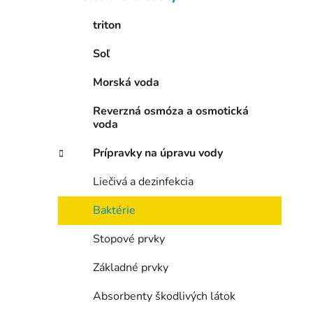
e
l
triton
Soľ
Morská voda
Reverzná osmóza a osmotická
voda
Prípravky na úpravu vody
Liečivá a dezinfekcia
Baktérie
Stopové prvky
Základné prvky
Absorbenty škodlivých látok