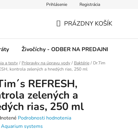
Prihlásenie
Registrácia
 podmienky
Ochrana osobných údajov
PRÁZDNY KOŠÍK
NÁKUPNÝ
KOŠÍK
ráty
Živočíchy - ODBER NA PREDAJNI
Kolekc
a a testy
/
Prípravky na úpravu vody
/
Baktérie
/
Dr.Tim
SH, kontrola zelených a hnedých rias, 250 ml
Tim´s REFRESH,
trola zelených a
dých rias, 250 ml
rné
notené
Podrobnosti hodnotenia
enie
:
Aquarium systems
tu