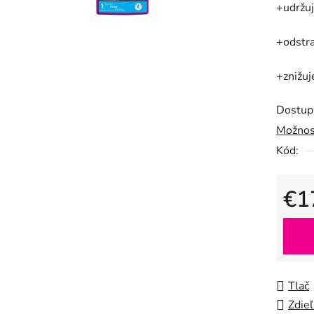
+udržuj
je
0,0
+odstr
z
5
+znižuj
hviezdič
Dostup
Možnos
Kód:
€1
Jedno
Tlač
Zdieľ