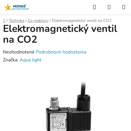
Prejsť
Hľadať
NÁKUP
na
KOŠÍK
obsah
Domov
/
Technika
/
Ca reaktory
/
Elektromagnetický ventil na CO2
Elektromagnetický ventil
na CO2
Priemerné
Neohodnotené
Podrobnosti hodnotenia
hodnotenie
Značka:
Aqua light
produktu
je
0,0
z
5
hviezdičiek.