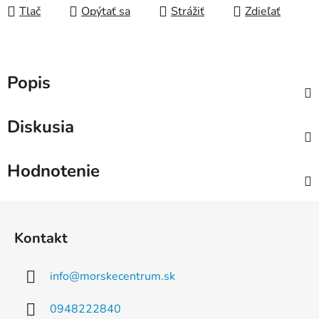
Tlač
Opýtať sa
Strážiť
Zdieľať
Popis
Diskusia
Hodnotenie
Z
á
Kontakt
p
ä
info
@
morskecentrum.sk
t
i
0948222840