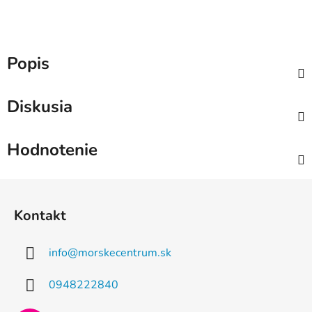
Popis
Diskusia
Hodnotenie
Z
á
Kontakt
p
ä
info
@
morskecentrum.sk
t
i
0948222840
e