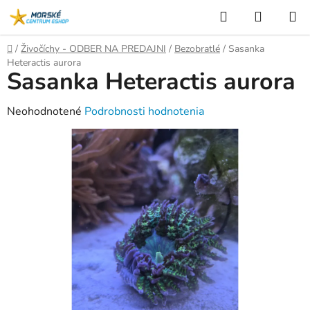
Prejsť
Hľadať
NÁKUP
na
KOŠÍK
obsah
Domov
/
Živočíchy - ODBER NA PREDAJNI
/
Bezobratlé
/
Sasanka
Heteractis aurora
Sasanka Heteractis aurora
Priemerné
Neohodnotené
Podrobnosti hodnotenia
hodnotenie
produktu
je
0,0
z
5
hviezdičiek.