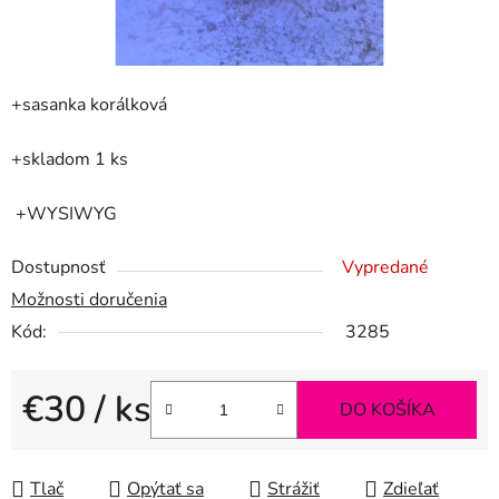
+sasanka korálková
+skladom 1 ks
+WYSIWYG
Dostupnosť
Vypredané
Možnosti doručenia
Kód:
3285
€30
/ ks
DO KOŠÍKA
Jednotková cena:
Tlač
Opýtať sa
Strážiť
Zdieľať