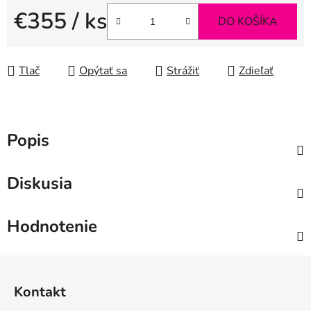
€355
/ ks
DO KOŠÍKA
Jednotková cena:
Tlač
Opýtať sa
Strážiť
Zdieľať
Popis
Diskusia
Hodnotenie
Z
á
Kontakt
p