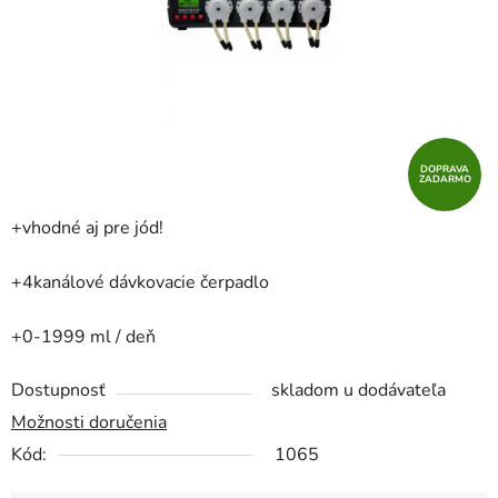
hviezdičiek.
DOPRAVA
ZADARMO
+vhodné aj pre jód!
+4kanálové dávkovacie čerpadlo
+0-1999 ml / deň
Dostupnosť
skladom u dodávateľa
Možnosti doručenia
Kód:
1065