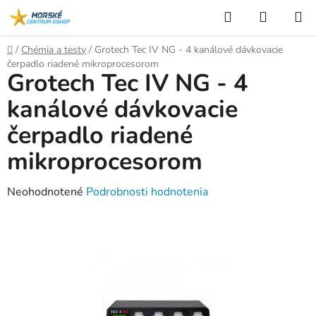
Prejsť
Hľadať
NÁKUP
na
KOŠÍK
obsah
Domov
/
Chémia a testy
/
Grotech Tec IV NG - 4 kanálové dávkovacie
čerpadlo riadené mikroprocesorom
Grotech Tec IV NG - 4
kanálové dávkovacie
čerpadlo riadené
mikroprocesorom
Priemerné
Neohodnotené
Podrobnosti hodnotenia
hodnotenie
produktu
je
0,0
z
5