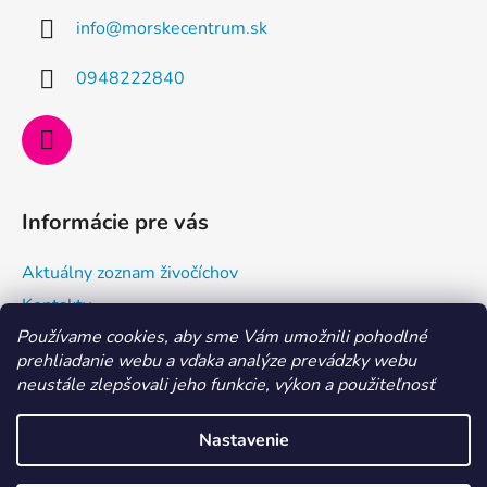
ä
info
@
morskecentrum.sk
t
i
0948222840
e
Informácie pre vás
Aktuálny zoznam živočíchov
Kontakty
Používame cookies, aby sme Vám umožnili pohodlné
Doprava a ako nakupovať
prehliadanie webu a vďaka analýze prevádzky webu
Všeobecné obchodné podmienky a dodacie podmienky
neustále zlepšovali jeho funkcie, výkon a použiteľnosť
Ochrana osobných údajov
Nastavenie