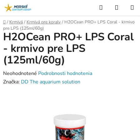
Prejsť
Hľadať
NÁKUP
na
KOŠÍK
obsah
Domov
/
Krmivá
/
Krmivá pre koraly
/
H2OCean PRO+ LPS Coral - krmivo
pre LPS (125ml/60g)
H2OCean PRO+ LPS Coral
- krmivo pre LPS
(125ml/60g)
Priemerné
Neohodnotené
Podrobnosti hodnotenia
hodnotenie
Značka:
DD The aquarium solution
produktu
je
0,0
z
5
hviezdičiek.