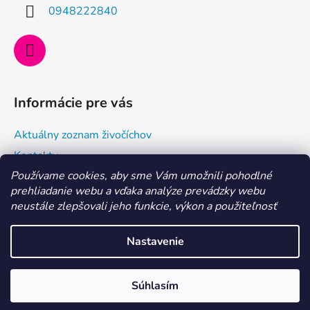
i
0948222840
e
Informácie pre vás
Aktuálny zoznam živočíchov
Kontakty
Používame cookies, aby sme Vám umožnili pohodlné
Doprava a ako nakupovať
prehliadanie webu a vďaka analýze prevádzky webu
Všeobecné obchodné podmienky a dodacie podmienky
neustále zlepšovali jeho funkcie, výkon a použiteľnosť
Ochrana osobných údajov
Nastavenie
Vytvoril Shoptet
MILÍ AKVARISTI, aktuálne je dovolenka 29. 7. - 6. 8. 2026.
Súhlasím
Copyright 2026
Morské centrum Eshop
. Všetky práva
Objednávky vybavíme po nej. Ďakujeme
vyhradené.
Upraviť nastavenie cookies