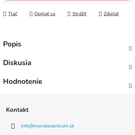
Tlač
Opýtať sa
Strážiť
Zdieľať
Popis
Diskusia
Hodnotenie
Z
á
Kontakt
p
ä
info
@
morskecentrum.sk
t