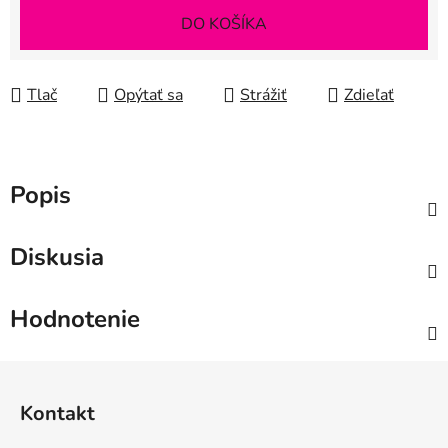
Jednotková cena:
DO KOŠÍKA
Tlač
Opýtať sa
Strážiť
Zdieľať
Popis
Diskusia
Hodnotenie
Z
á
Kontakt
p