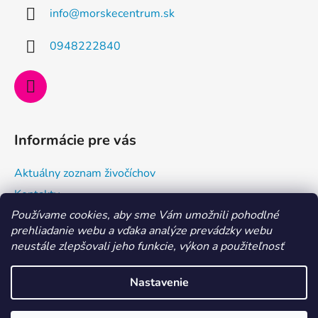
ä
info
@
morskecentrum.sk
t
i
0948222840
e
Informácie pre vás
Aktuálny zoznam živočíchov
Kontakty
Používame cookies, aby sme Vám umožnili pohodlné
Doprava a ako nakupovať
prehliadanie webu a vďaka analýze prevádzky webu
Všeobecné obchodné podmienky a dodacie podmienky
neustále zlepšovali jeho funkcie, výkon a použiteľnosť
Ochrana osobných údajov
Nastavenie
Vytvoril Shoptet