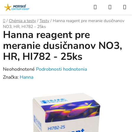
Prejsť
Hľadať
NÁKUP
na
KOŠÍK
obsah
Domov
/
Chémia a testy
/
Testy
/
Hanna reagent pre meranie dusičnanov
NO3, HR, HI782 - 25ks
Hanna reagent pre
meranie dusičnanov NO3,
HR, HI782 - 25ks
Priemerné
Neohodnotené
Podrobnosti hodnotenia
hodnotenie
Značka:
Hanna
produktu
je
0,0
z
5
hviezdičiek.