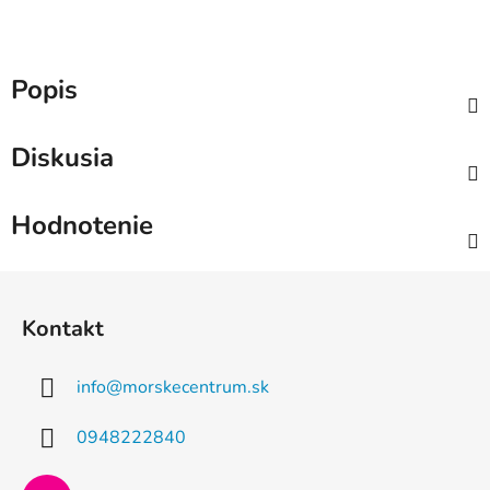
Popis
Diskusia
Hodnotenie
Z
á
Kontakt
p
ä
info
@
morskecentrum.sk
t
i
0948222840
e