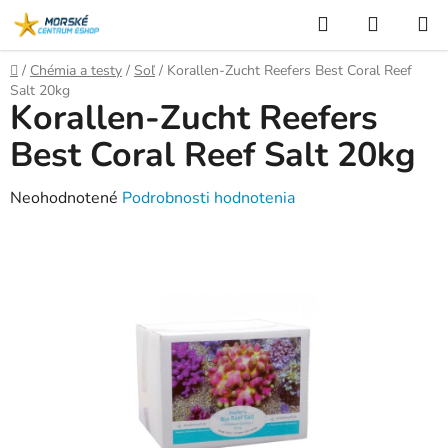
Prejsť
Hľadať
NÁKUP
na
KOŠÍK
obsah
Domov
/
Chémia a testy
/
Soľ
/
Korallen-Zucht Reefers Best Coral Reef
Salt 20kg
Korallen-Zucht Reefers
Best Coral Reef Salt 20kg
Priemerné
Neohodnotené
Podrobnosti hodnotenia
hodnotenie
produktu
je
0,0
z
5
hviezdičiek.