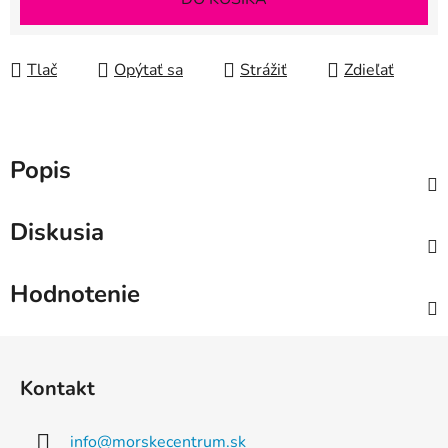
Tlač
Opýtať sa
Strážiť
Zdieľať
Popis
Diskusia
Hodnotenie
Z
á
Kontakt
p
ä
info
@
morskecentrum.sk