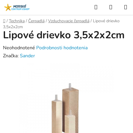
Prejsť
Hľadať
NÁKUP
na
KOŠÍK
obsah
Domov
/
Technika
/
Čerpadlá
/
Vzduchovacie čerpadlá
/
Lipové drievko
3,5x2x2cm
Lipové drievko 3,5x2x2cm
Priemerné
Neohodnotené
Podrobnosti hodnotenia
hodnotenie
Značka:
Sander
produktu
je
0,0
z
5
hviezdičiek.