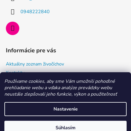
t
i
0948222840
e
Informácie pre vás
Aktuálny zoznam živočíchov
Kontakty
Používame cookies, aby sme Vám umožnili pohodlné
Doprava a ako nakupovať
prehliadanie webu a vďaka analýze prevádzky webu
Všeobecné obchodné podmienky a dodacie podmienky
neustále zlepšovali jeho funkcie, výkon a použiteľnosť
Ochrana osobných údajov
Nastavenie
Vytvoril Shoptet
MILÍ AKVARISTI, aktuálne je dovolenka 29. 7. - 6. 8. 2026.
Súhlasím
Copyright 2026
Morské centrum Eshop
. Všetky práva