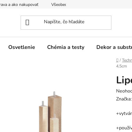
ava a ako nakupovať
Všeobecné obchodné podmienky a dodacie
Osvetlenie
Chémia a testy
Dekor a subst
Domov
/
Techn
4,5cm
Lip
Prieme
Neohod
hodnot
Značka
produk
+vytvár
je
0,0
+použív
z