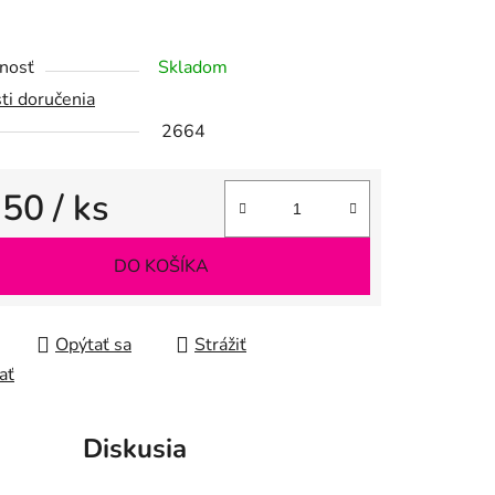
iek.
nosť
Skladom
ti doručenia
2664
,50
/ ks
tková cena:
DO KOŠÍKA
Opýtať sa
Strážiť
ať
Diskusia