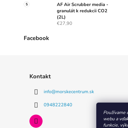
AF Air Scrubber media -
granulát k redukcii CO2
(2L)
€27,90
Facebook
Z
á
Kontakt
p
ä
info
@
morskecentrum.sk
t
i
0948222840
e
Používame c
webu a vďak
funkcie, výk