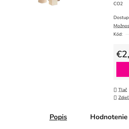
CO2
5
hviezdič
Dostup
Možnos
Kód:
€2
Jedno
Tlač
Zdieľ
Popis
Hodnotenie