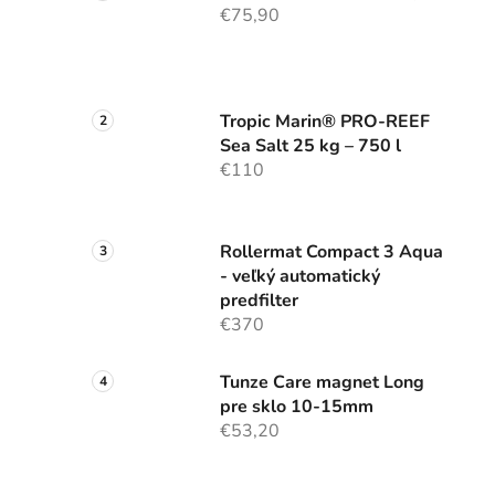
€75,90
Tropic Marin® PRO-REEF
Sea Salt 25 kg – 750 l
€110
Rollermat Compact 3 Aqua
- veľký automatický
predfilter
€370
Tunze Care magnet Long
pre sklo 10-15mm
€53,20