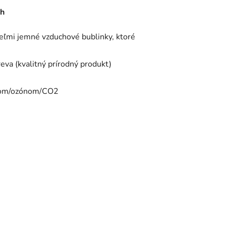
ch
eľmi jemné vzduchové bublinky, ktoré
va (kvalitný prírodný produkt)
íkom/ozónom/CO2