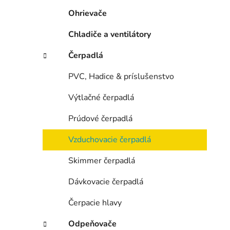
e
Ohrievače
l
Chladiče a ventilátory
Čerpadlá
PVC, Hadice & príslušenstvo
Výtlačné čerpadlá
Prúdové čerpadlá
Vzduchovacie čerpadlá
Skimmer čerpadlá
Dávkovacie čerpadlá
Čerpacie hlavy
Odpeňovače