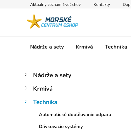
Prejsť
Aktuálny zoznam živočíchov
Kontakty
Dopr
na
obsah
Nádrže a sety
Krmivá
Technika
B
K
Preskočiť
Nádrže a sety
a
kategórie
o
t
č
Krmivá
e
n
g
ý
Technika
ó
p
r
Automatické doplňovanie odparu
i
a
e
n
Dávkovacie systémy