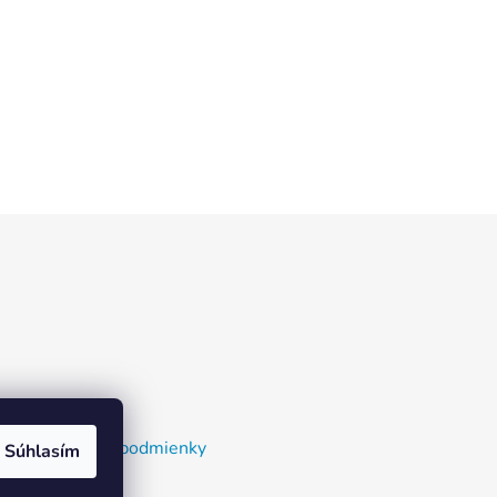
nky a dodacie podmienky
Súhlasím