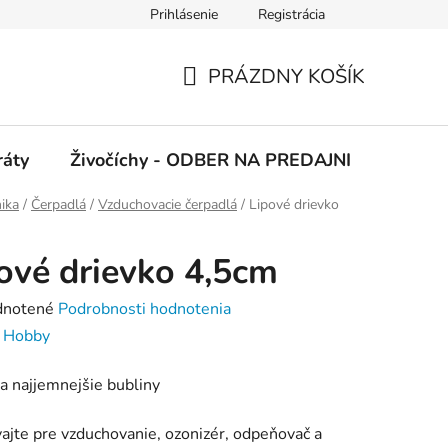
Prihlásenie
Registrácia
 podmienky
Ochrana osobných údajov
PRÁZDNY KOŠÍK
NÁKUPNÝ
KOŠÍK
ráty
Živočíchy - ODBER NA PREDAJNI
Kolekc
ika
/
Čerpadlá
/
Vzduchovacie čerpadlá
/
Lipové drievko
ové drievko 4,5cm
rné
notené
Podrobnosti hodnotenia
enie
:
Hobby
tu
a najjemnejšie bubliny
ajte pre vzduchovanie, ozonizér, odpeňovač a