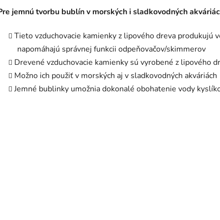
Pre jemnú tvorbu bublín v morských i sladkovodných akváriá
Tieto vzduchovacie kamienky z lipového dreva produkujú v
napomáhajú správnej funkcii odpeňovačov/skimmerov
Drevené vzduchovacie kamienky sú vyrobené z lipového dre
Možno ich použiť v morských aj v sladkovodných akváriách
Jemné bublinky umožnia dokonalé obohatenie vody kysl