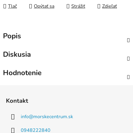
Tlač
Opýtať sa
Strážiť
Zdieľať
Popis
Diskusia
Hodnotenie
Z
á
Kontakt
p
ä
info
@
morskecentrum.sk
t
i
0948222840