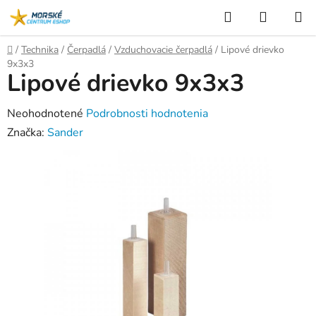
Prejsť
Hľadať
NÁKUP
na
KOŠÍK
obsah
Domov
/
Technika
/
Čerpadlá
/
Vzduchovacie čerpadlá
/
Lipové drievko
9x3x3
Lipové drievko 9x3x3
Priemerné
Neohodnotené
Podrobnosti hodnotenia
hodnotenie
Značka:
Sander
produktu
je
0,0
z
5
hviezdičiek.