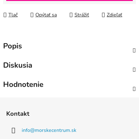
Tlač
Opýtať sa
Strážiť
Zdieľať
Popis
Diskusia
Hodnotenie
Z
á
Kontakt
p
ä
info
@
morskecentrum.sk
t