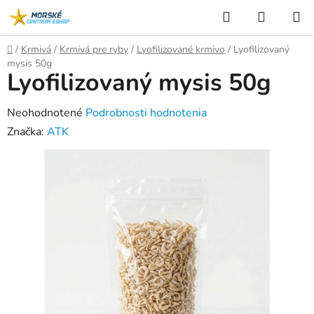
Prejsť
Hľadať
NÁKUP
na
KOŠÍK
obsah
Domov
/
Krmivá
/
Krmivá pre ryby
/
Lyofilizované krmivo
/
Lyofilizovaný
mysis 50g
Lyofilizovaný mysis 50g
Priemerné
Neohodnotené
Podrobnosti hodnotenia
hodnotenie
Značka:
ATK
produktu
je
0,0
z
5
hviezdičiek.