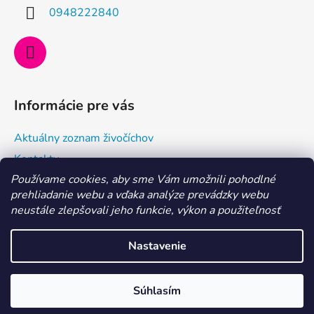
i
0948222840
e
Informácie pre vás
Aktuálny zoznam živočíchov
Kontakty
Používame cookies, aby sme Vám umožnili pohodlné
Doprava a ako nakupovať
prehliadanie webu a vďaka analýze prevádzky webu
Všeobecné obchodné podmienky a dodacie podmienky
neustále zlepšovali jeho funkcie, výkon a použiteľnosť
Ochrana osobných údajov
Nastavenie
Vytvoril Shoptet
MILÍ AKVARISTI, aktuálne je dovolenka 29. 7. - 6. 8. 2026.
Súhlasím
Copyright 2026
Morské centrum Eshop
. Všetky práva
Objednávky vybavíme po nej. Ďakujeme
vyhradené.
Upraviť nastavenie cookies