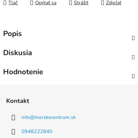
Tlač
Opýtať sa
Strážiť
Zdieľať
Popis
Diskusia
Hodnotenie
Z
á
Kontakt
p
ä
info
@
morskecentrum.sk
t
i
0948222840
e