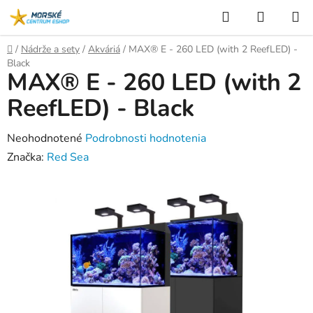
Prejsť
Hľadať
NÁKUP
na
KOŠÍK
obsah
Domov
/
Nádrže a sety
/
Akváriá
/
MAX® E - 260 LED (with 2 ReefLED) -
Black
MAX® E - 260 LED (with 2
ReefLED) - Black
Priemerné
Neohodnotené
Podrobnosti hodnotenia
hodnotenie
Značka:
Red Sea
produktu
je
0,0
z
5
hviezdičiek.