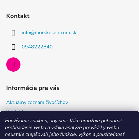
Z
á
Kontakt
p
ä
info
@
morskecentrum.sk
t
i
0948222840
e
Informácie pre vás
Aktuálny zoznam živočíchov
Kontakty
Používame cookies, aby sme Vám umožnili pohodlné
Doprava a ako nakupovať
prehliadanie webu a vďaka analýze prevádzky webu
Všeobecné obchodné podmienky a dodacie podmienky
neustále zlepšovali jeho funkcie, výkon a použiteľnosť