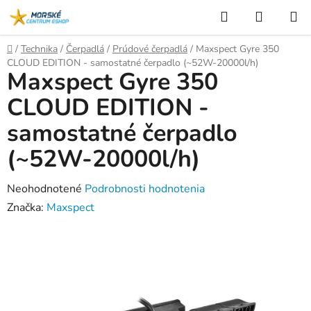
Prejsť
Hľadať
NÁKUP
na
KOŠÍK
obsah
Domov
/
Technika
/
Čerpadlá
/
Prúdové čerpadlá
/
Maxspect Gyre 350
CLOUD EDITION - samostatné čerpadlo (~52W-20000l/h)
Maxspect Gyre 350
CLOUD EDITION -
samostatné čerpadlo
(~52W-20000l/h)
Priemerné
Neohodnotené
Podrobnosti hodnotenia
hodnotenie
Značka:
Maxspect
produktu
je
0,0
z
5