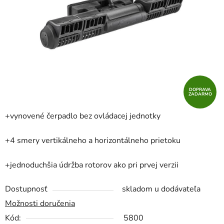
hviezdičiek.
DOPRAVA
ZADARMO
+vynovené čerpadlo bez ovládacej jednotky
+4 smery vertikálneho a horizontálneho prietoku
+jednoduchšia údržba rotorov ako pri prvej verzii
Dostupnosť
skladom u dodávateľa
Možnosti doručenia
Kód:
5800