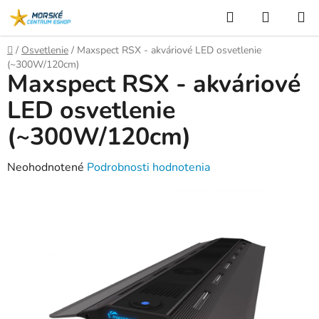
Prejsť
Hľadať
NÁKUP
na
KOŠÍK
obsah
Domov
/
Osvetlenie
/
Maxspect RSX - akváriové LED osvetlenie
(~300W/120cm)
Maxspect RSX - akváriové
LED osvetlenie
(~300W/120cm)
Priemerné
Neohodnotené
Podrobnosti hodnotenia
hodnotenie
produktu
je
0,0
z
5
hviezdičiek.