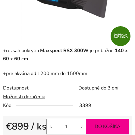
DOPRAVA
ZADARMO
+rozsah pokrytia
Maxspect RSX 300W
je približne
140 x
60 x 60 cm
+pre akvária od 1200 mm do 1500mm
Dostupnosť
Dostupné do 3 dní
Možnosti doručenia
Kód:
3399
€899
/ ks
DO KOŠÍKA