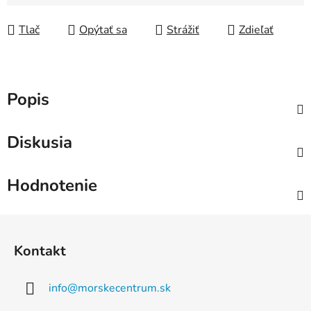
Jednotková cena:
Tlač
Opýtať sa
Strážiť
Zdieľať
Popis
Diskusia
Hodnotenie
Z
á
Kontakt
p
ä
info
@
morskecentrum.sk
t