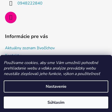
i
0948222840
e
Informácie pre vás
Aktuálny zoznam živočíchov
Kontakty
Používame cookies, aby sme Vám umožnili pohodlné
Doprava a ako nakupovať
prehliadanie webu a vďaka analýze prevádzky webu
Všeobecné obchodné podmienky a dodacie podmienky
neustále zlepšovali jeho funkcie, výkon a použiteľnosť
Ochrana osobných údajov
Nastavenie
Vytvoril Shoptet
MILÍ AKVARISTI, aktuálne je dovolenka 29. 7. - 6. 8. 2026.
Súhlasím
Copyright 2026
Morské centrum Eshop
. Všetky práva
Objednávky vybavíme po nej. Ďakujeme
vyhradené.
Upraviť nastavenie cookies