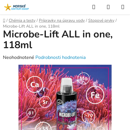
Prejsť
Hľadať
NÁKUP
na
KOŠÍK
obsah
Domov
/
Chémia a testy
/
Prípravky na úpravu vody
/
Stopové prvky
/
Microbe-Lift ALL in one, 118ml
Microbe-Lift ALL in one,
118ml
Priemerné
Neohodnotené
Podrobnosti hodnotenia
hodnotenie
produktu
je
0,0
z
5
hviezdičiek.