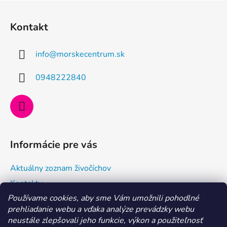
Z
á
Kontakt
p
ä
info
@
morskecentrum.sk
t
i
0948222840
e
Informácie pre vás
Aktuálny zoznam živočíchov
Kontakty
Používame cookies, aby sme Vám umožnili pohodlné
Doprava a ako nakupovať
prehliadanie webu a vďaka analýze prevádzky webu
Všeobecné obchodné podmienky a dodacie podmienky
neustále zlepšovali jeho funkcie, výkon a použiteľnosť