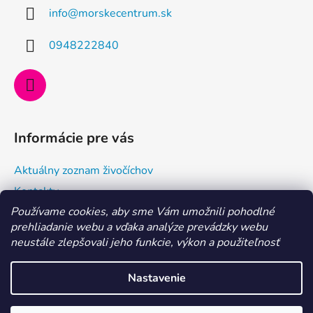
ä
info
@
morskecentrum.sk
t
i
0948222840
e
Informácie pre vás
Aktuálny zoznam živočíchov
Kontakty
Používame cookies, aby sme Vám umožnili pohodlné
Doprava a ako nakupovať
prehliadanie webu a vďaka analýze prevádzky webu
Všeobecné obchodné podmienky a dodacie podmienky
neustále zlepšovali jeho funkcie, výkon a použiteľnosť
Ochrana osobných údajov
Nastavenie
Vytvoril Shoptet