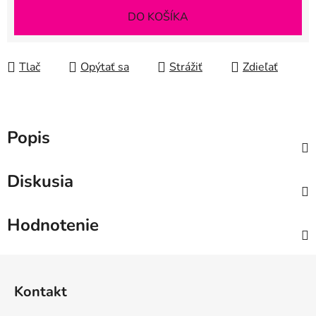
Jednotková cena:
DO KOŠÍKA
Tlač
Opýtať sa
Strážiť
Zdieľať
Popis
Diskusia
Hodnotenie
Z
á
Kontakt
p