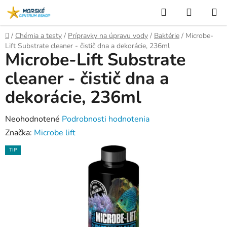
Prejsť
Hľadať
NÁKUP
na
KOŠÍK
obsah
Domov
/
Chémia a testy
/
Prípravky na úpravu vody
/
Baktérie
/
Microbe-
Lift Substrate cleaner - čistič dna a dekorácie, 236ml
Microbe-Lift Substrate
cleaner - čistič dna a
dekorácie, 236ml
Priemerné
Neohodnotené
Podrobnosti hodnotenia
hodnotenie
Značka:
Microbe lift
produktu
TIP
je
0,0
z
5
hviezdičiek.