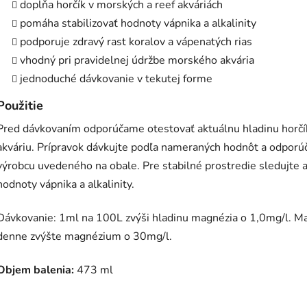
dopĺňa horčík v morských a reef akváriách
pomáha stabilizovať hodnoty vápnika a alkalinity
podporuje zdravý rast koralov a vápenatých rias
vhodný pri pravidelnej údržbe morského akvária
jednoduché dávkovanie v tekutej forme
Použitie
Pred dávkovaním odporúčame otestovať aktuálnu hladinu horčí
akváriu. Prípravok dávkujte podľa nameraných hodnôt a odporú
výrobcu uvedeného na obale. Pre stabilné prostredie sledujte a
hodnoty vápnika a alkalinity.
Dávkovanie: 1ml na 100L zvýši hladinu magnézia o 1,0mg/l. M
denne zvýšte magnézium o 30mg/l.
Objem balenia:
473 ml