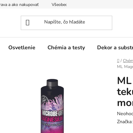
ava a ako nakupovať
Všeobecné obchodné podmienky a dodacie
Osvetlenie
Chémia a testy
Dekor a subst
Domov
/
Chémi
ML Magn
ML
tek
mor
Prieme
Neohod
hodnot
Značka
produk