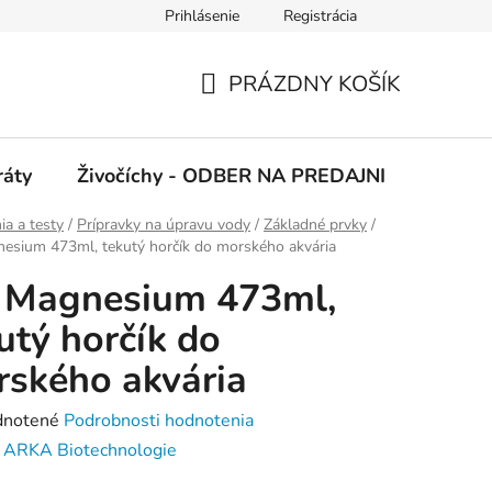
Prihlásenie
Registrácia
 podmienky
Ochrana osobných údajov
PRÁZDNY KOŠÍK
NÁKUPNÝ
KOŠÍK
ráty
Živočíchy - ODBER NA PREDAJNI
Kolekc
a a testy
/
Prípravky na úpravu vody
/
Základné prvky
/
esium 473ml, tekutý horčík do morského akvária
 Magnesium 473ml,
utý horčík do
ského akvária
rné
notené
Podrobnosti hodnotenia
enie
:
ARKA Biotechnologie
tu