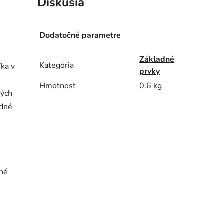
Diskusia
Dodatočné parametre
Základné
Kategória
íka v
prvky
Hmotnosť
0.6 kg
ných
odné
ché