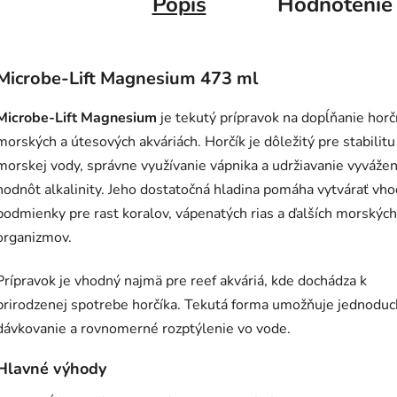
Popis
Hodnotenie
Microbe-Lift Magnesium 473 ml
Microbe-Lift Magnesium
je tekutý prípravok na dopĺňanie horč
morských a útesových akváriách. Horčík je dôležitý pre stabilitu
morskej vody, správne využívanie vápnika a udržiavanie vyváže
hodnôt alkalinity. Jeho dostatočná hladina pomáha vytvárať vh
podmienky pre rast koralov, vápenatých rias a ďalších morských
organizmov.
Prípravok je vhodný najmä pre reef akváriá, kde dochádza k
prirodzenej spotrebe horčíka. Tekutá forma umožňuje jednodu
dávkovanie a rovnomerné rozptýlenie vo vode.
Hlavné výhody