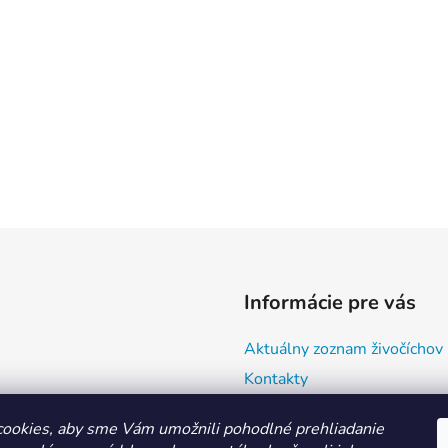
Informácie pre vás
Aktuálny zoznam živočíchov
Kontakty
Doprava a ako nakupovať
ookies, aby sme Vám umožnili pohodlné prehliadanie
Všeobecné obchodné podmie