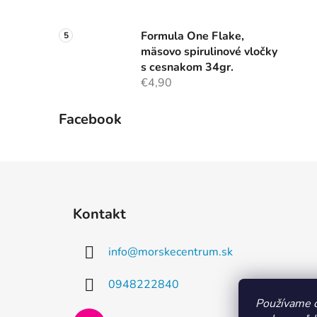
Formula One Flake,
mäsovo spirulinové vločky
s cesnakom 34gr.
€4,90
Facebook
Z
á
Kontakt
p
ä
info
@
morskecentrum.sk
t
i
0948222840
e
Používame c