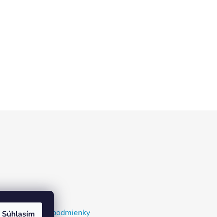
nky a dodacie podmienky
Súhlasím