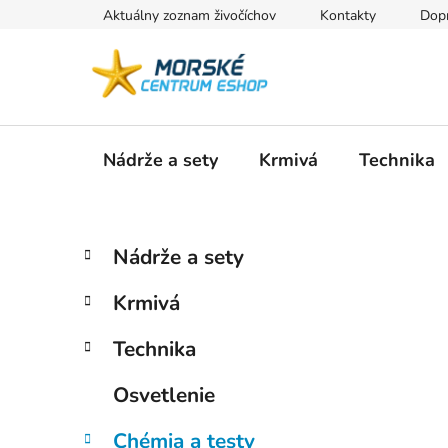
Prejsť
Aktuálny zoznam živočíchov
Kontakty
Dopr
na
obsah
Nádrže a sety
Krmivá
Technika
B
K
Preskočiť
Nádrže a sety
a
kategórie
o
t
č
Krmivá
e
n
g
ý
Technika
ó
p
r
Osvetlenie
i
a
e
n
Chémia a testy