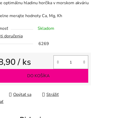
e optimálnu hladinu horčíka v morskom akváriu
elne merajte hodnoty Ca, Mg, Kh
nosť
Skladom
iek.
ti doručenia
6269
8,90
/ ks
tková cena:
DO KOŠÍKA
Opýtať sa
Strážiť
ať