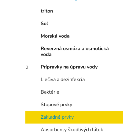
e
l
triton
Soľ
Morská voda
Reverzná osmóza a osmotická
voda
Prípravky na úpravu vody
Liečivá a dezinfekcia
Baktérie
Stopové prvky
Základné prvky
Absorbenty škodlivých látok