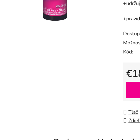
+udržuj
je
0,0
+pravid
z
5
Dostup
hviezdič
Možnos
Kód:
€1
Jedno
Tlač
Zdieľ