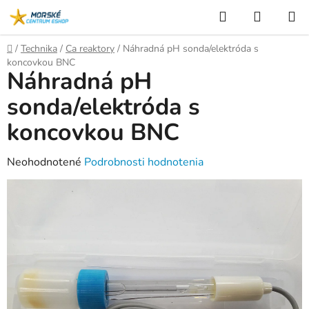
Prejsť
Hľadať
NÁKUP
na
KOŠÍK
obsah
Domov
/
Technika
/
Ca reaktory
/
Náhradná pH sonda/elektróda s
koncovkou BNC
Náhradná pH
sonda/elektróda s
koncovkou BNC
Priemerné
Neohodnotené
Podrobnosti hodnotenia
hodnotenie
produktu
je
0,0
z
5
hviezdičiek.