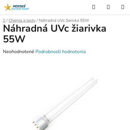
Prejsť
Hľadať
NÁKUP
na
KOŠÍK
obsah
Domov
/
Chémia a testy
/
Náhradná UVc žiarivka 55W
Náhradná UVc žiarivka
55W
Priemerné
Neohodnotené
Podrobnosti hodnotenia
hodnotenie
produktu
je
0,0
z
5
hviezdičiek.