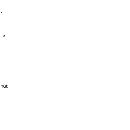
 z
uje
nút.