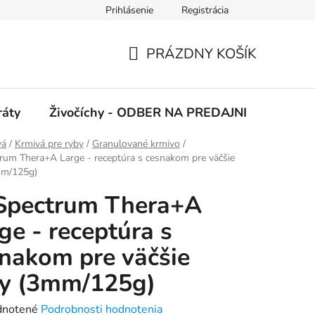
Prihlásenie
Registrácia
 podmienky
Ochrana osobných údajov
PRÁZDNY KOŠÍK
NÁKUPNÝ
KOŠÍK
ráty
Živočíchy - ODBER NA PREDAJNI
Kolekc
vá
/
Krmivá pre ryby
/
Granulované krmivo
/
um Thera+A Large - receptúra s cesnakom pre väčšie
mm/125g)
Spectrum Thera+A
ge - receptúra s
nakom pre väčšie
by (3mm/125g)
rné
notené
Podrobnosti hodnotenia