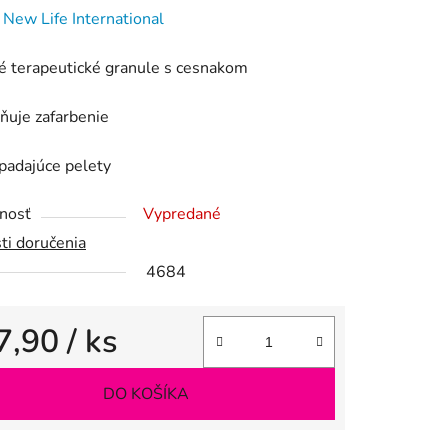
enie
:
New Life International
tu
é terapeutické granule s cesnakom
ňuje zafarbenie
adajúce pelety
iek.
nosť
Vypredané
ti doručenia
4684
7,90
/ ks
tková cena:
DO KOŠÍKA