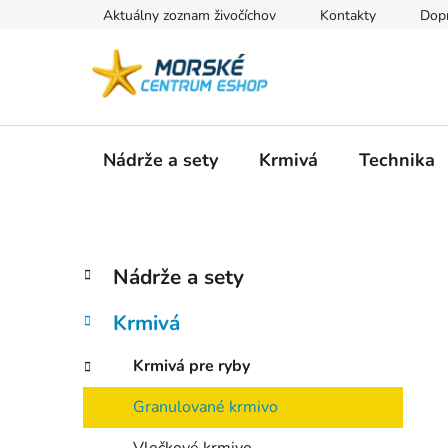
Prejsť
Aktuálny zoznam živočíchov
Kontakty
Dopr
na
obsah
Nádrže a sety
Krmivá
Technika
B
K
Preskočiť
Nádrže a sety
a
kategórie
o
t
č
Krmivá
e
n
g
ý
Krmivá pre ryby
ó
p
r
Granulované krmivo
i
a
e