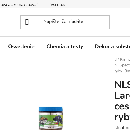
ava a ako nakupovať
Všeobecné obchodné podmienky a dodacie
Osvetlenie
Chémia a testy
Dekor a subst
Domov
/
Krmi
NLSpectr
ryby (3
NL
Lar
ces
ry
Prieme
Neohod