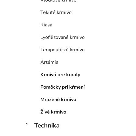
n
Vločkové krmivo
e
Tekuté krmivo
l
Riasa
Lyofilizované krmivo
Terapeutické krmivo
Artémia
Krmivá pre koraly
Pomôcky pri kŕmení
Mrazené krmivo
Živé krmivo
Technika