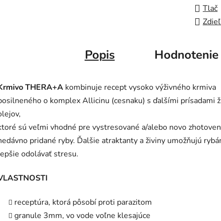
Tlač
Zdieľ
Popis
Hodnotenie
Krmivo THERA+A
kombinuje recept vysoko výživného krmiva
posilneného o komplex Allicinu (cesnaku) s ďalšími prísadami ž
olejov,
ktoré sú veľmi vhodné pre vystresované a/alebo novo zhotoven
nedávno pridané ryby. Ďalšie atraktanty a živiny umožňujú ryb
lepšie odolávať stresu.
VLASTNOSTI
receptúra, ktorá pôsobí proti parazitom
granule 3mm, vo vode voľne klesajúce