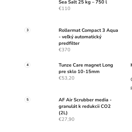
Sea Salt 25 kg – 750 l
€110
Rollermat Compact 3 Aqua
- veľký automatický
predfilter
€370
Tunze Care magnet Long
pre sklo 10-15mm
€53,20
AF Air Scrubber media -
granulát k redukcii CO2
(2L)
€27,90