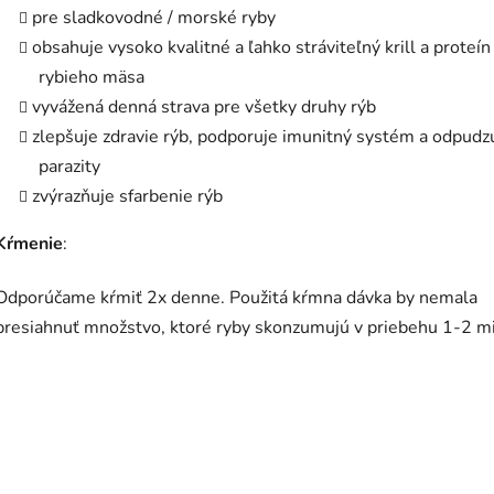
pre sladkovodné / morské ryby
obsahuje vysoko kvalitné a ľahko stráviteľný krill a proteín
rybieho mäsa
vyvážená denná strava pre všetky druhy rýb
zlepšuje zdravie rýb, podporuje imunitný systém a odpudz
parazity
zvýrazňuje sfarbenie rýb
Kŕmenie
:
Odporúčame kŕmiť 2x denne. Použitá kŕmna dávka by nemala
presiahnuť množstvo, ktoré ryby skonzumujú v priebehu 1-2 mi