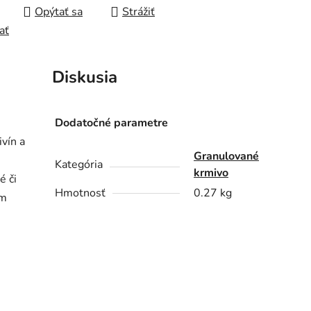
Opýtať sa
Strážiť
ať
Diskusia
Dodatočné parametre
ivín a
Granulované
Kategória
krmivo
é či
Hmotnosť
0.27 kg
ám