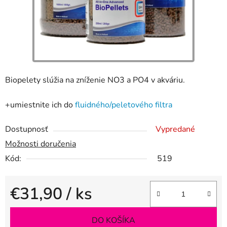
Biopelety slúžia na zníženie NO3 a PO4 v akváriu.
+umiestnite ich do
fluidného/peletového filtra
Dostupnosť
Vypredané
Možnosti doručenia
Kód:
519
€31,90
/ ks
Jednotková cena:
DO KOŠÍKA