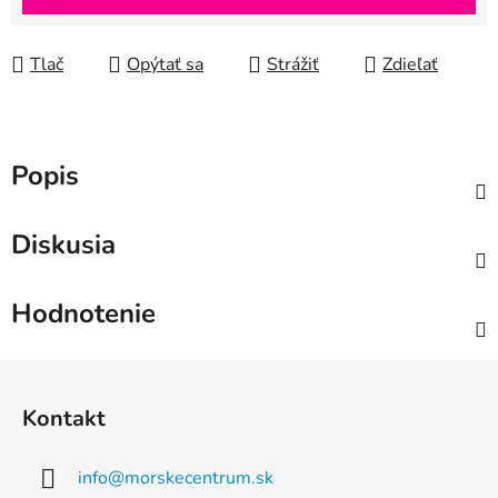
Tlač
Opýtať sa
Strážiť
Zdieľať
Popis
Diskusia
Hodnotenie
Z
á
Kontakt
p
ä
info
@
morskecentrum.sk
t