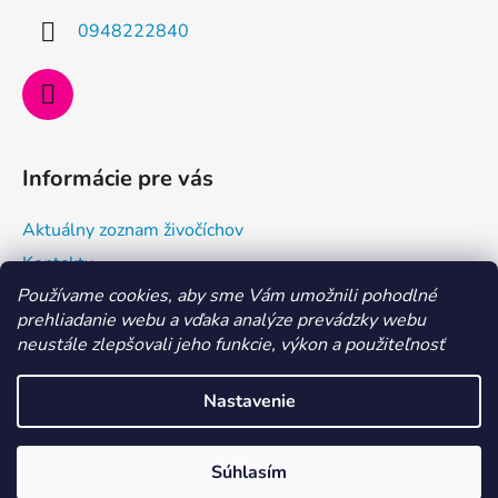
i
0948222840
e
Informácie pre vás
Aktuálny zoznam živočíchov
Kontakty
Používame cookies, aby sme Vám umožnili pohodlné
Doprava a ako nakupovať
prehliadanie webu a vďaka analýze prevádzky webu
Všeobecné obchodné podmienky a dodacie podmienky
neustále zlepšovali jeho funkcie, výkon a použiteľnosť
Ochrana osobných údajov
Nastavenie
Vytvoril Shoptet
MILÍ AKVARISTI, aktuálne je dovolenka 29. 7. - 6. 8. 2026.
Súhlasím
Copyright 2026
Morské centrum Eshop
. Všetky práva
Objednávky vybavíme po nej. Ďakujeme