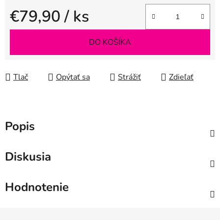
€79,90
/ ks
Jednotková cena:
DO KOŠÍKA
Tlač
Opýtať sa
Strážiť
Zdieľať
Popis
Diskusia
Hodnotenie
Z