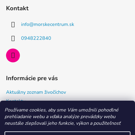
á
Kontakt
p
ä
info
@
morskecentrum.sk
t
i
0948222840
e
Informácie pre vás
Aktuálny zoznam živočíchov
Kontakty
Používame cookies, aby sme Vám umožnili pohodlné
Doprava a ako nakupovať
prehliadanie webu a vďaka analýze prevádzky webu
Všeobecné obchodné podmienky a dodacie podmienky
neustále zlepšovali jeho funkcie, výkon a použiteľnosť
Ochrana osobných údajov