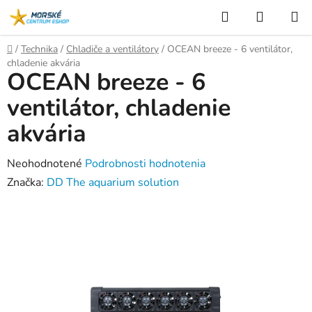
Prejsť
Hľadať
NÁKUP
na
KOŠÍK
obsah
Domov
/
Technika
/
Chladiče a ventilátory
/
OCEAN breeze - 6 ventilátor,
chladenie akvária
OCEAN breeze - 6
ventilátor, chladenie
akvária
Priemerné
Neohodnotené
Podrobnosti hodnotenia
hodnotenie
Značka:
DD The aquarium solution
produktu
je
0,0
z
5
hviezdičiek.