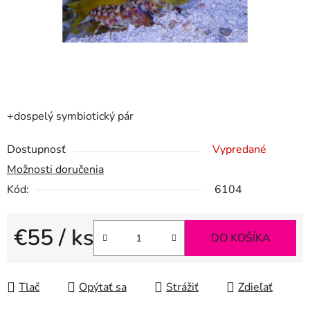
+dospelý symbiotický pár
Dostupnosť
Vypredané
Možnosti doručenia
Kód:
6104
€55
/ ks
DO KOŠÍKA
Jednotková cena:
Tlač
Opýtať sa
Strážiť
Zdieľať