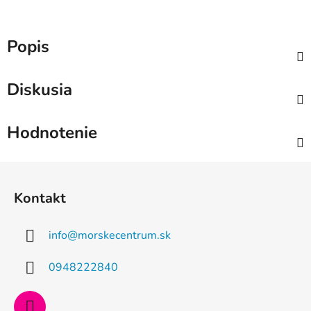
Popis
Diskusia
Hodnotenie
Z
á
Kontakt
p
ä
info
@
morskecentrum.sk
t
i
0948222840
e