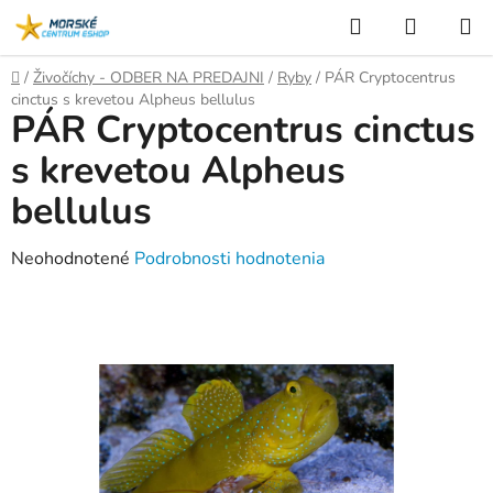
Prejsť
Hľadať
NÁKUP
na
KOŠÍK
obsah
Domov
/
Živočíchy - ODBER NA PREDAJNI
/
Ryby
/
PÁR Cryptocentrus
cinctus s krevetou Alpheus bellulus
PÁR Cryptocentrus cinctus
s krevetou Alpheus
bellulus
Priemerné
Neohodnotené
Podrobnosti hodnotenia
hodnotenie
produktu
je
0,0
z
5
hviezdičiek.