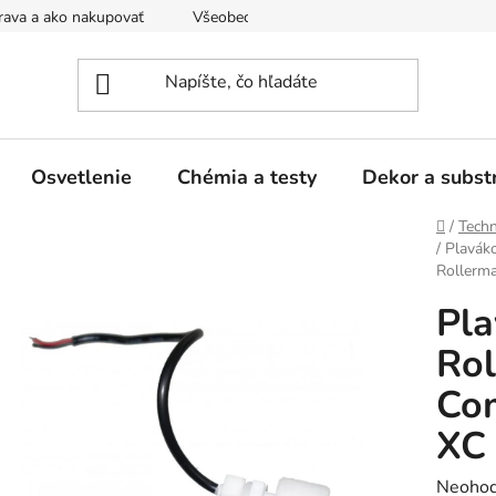
ava a ako nakupovať
Všeobecné obchodné podmienky a dodacie
Osvetlenie
Chémia a testy
Dekor a subst
Domov
/
Techn
/
Plavák
Rollerm
Pla
Rol
Com
XC
Prieme
Neohod