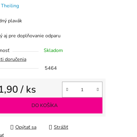
enie
:
Theiling
tu
dný plavák
 aj pre doplňovanie odparu
nosť
Skladom
iek.
ti doručenia
5464
1,90
/ ks
tková cena:
DO KOŠÍKA
Opýtať sa
Strážiť
ať