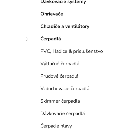
n
Dávkovacie systémy
e
Ohrievače
l
Chladiče a ventilátory
Čerpadlá
PVC, Hadice & príslušenstvo
Výtlačné čerpadlá
Prúdové čerpadlá
Vzduchovacie čerpadlá
Skimmer čerpadlá
Dávkovacie čerpadlá
Čerpacie hlavy