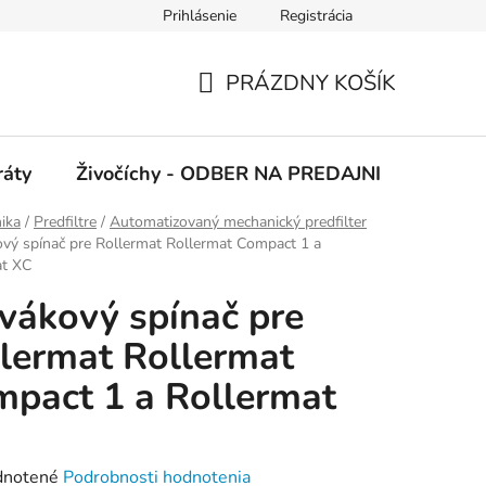
Prihlásenie
Registrácia
 podmienky
Ochrana osobných údajov
PRÁZDNY KOŠÍK
NÁKUPNÝ
KOŠÍK
ráty
Živočíchy - ODBER NA PREDAJNI
Kolekc
ika
/
Predfiltre
/
Automatizovaný mechanický predfilter
ový spínač pre Rollermat Rollermat Compact 1 a
at XC
vákový spínač pre
lermat Rollermat
pact 1 a Rollermat
rné
notené
Podrobnosti hodnotenia