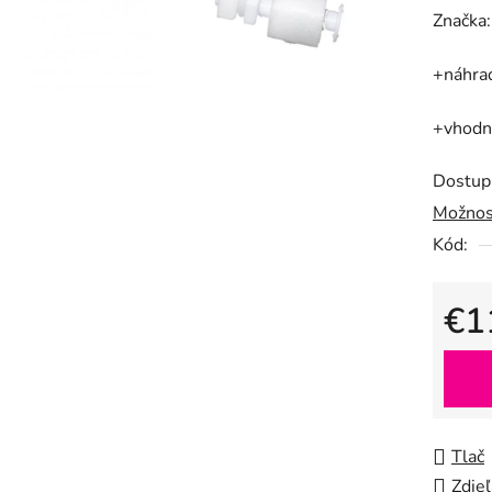
hodnot
Značka
produk
+náhra
je
0,0
+vhodný
z
5
Dostup
hviezdič
Možnos
Kód:
€1
Jedno
Tlač
Zdieľ