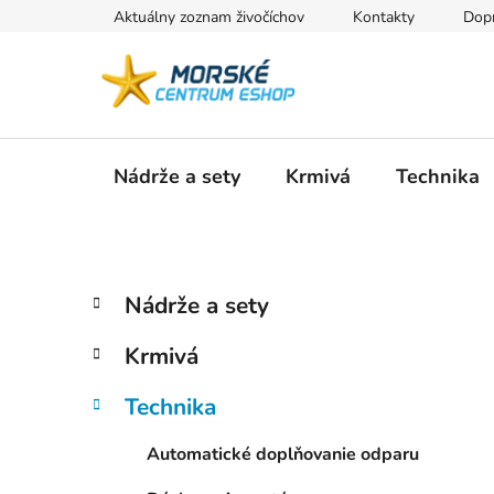
Prejsť
Aktuálny zoznam živočíchov
Kontakty
Dopr
na
obsah
Nádrže a sety
Krmivá
Technika
B
K
Preskočiť
Nádrže a sety
a
kategórie
o
t
č
Krmivá
e
n
g
ý
Technika
ó
p
r
Automatické doplňovanie odparu
i
a
e