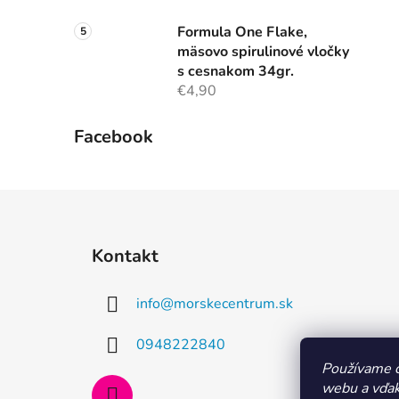
Formula One Flake,
mäsovo spirulinové vločky
s cesnakom 34gr.
€4,90
Facebook
Z
á
Kontakt
p
ä
info
@
morskecentrum.sk
t
i
0948222840
e
Používame c
webu a vďak