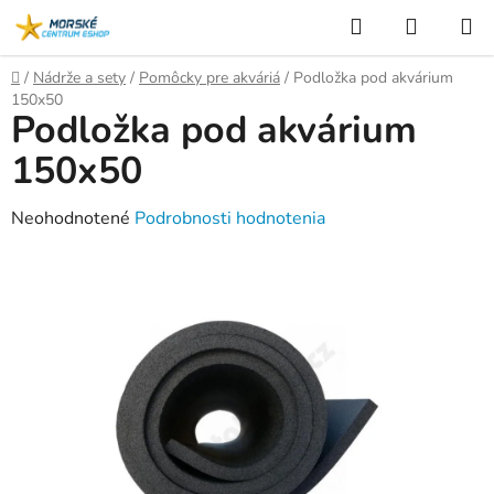
Prejsť
Hľadať
NÁKUP
na
KOŠÍK
obsah
Domov
/
Nádrže a sety
/
Pomôcky pre akváriá
/
Podložka pod akvárium
150x50
Podložka pod akvárium
150x50
Priemerné
Neohodnotené
Podrobnosti hodnotenia
hodnotenie
produktu
je
0,0
z
5
hviezdičiek.