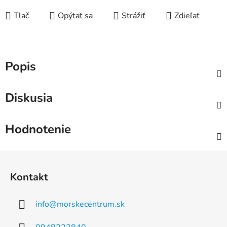
Tlač
Opýtať sa
Strážiť
Zdieľať
Popis
Diskusia
Hodnotenie
Z
á
Kontakt
p
ä
info
@
morskecentrum.sk
t
i