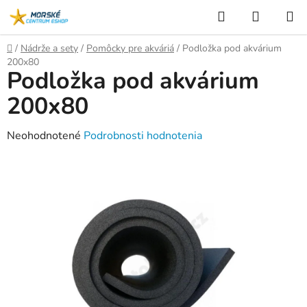
Prejsť
Hľadať
NÁKUP
na
KOŠÍK
obsah
Domov
/
Nádrže a sety
/
Pomôcky pre akváriá
/
Podložka pod akvárium
200x80
Podložka pod akvárium
200x80
Priemerné
Neohodnotené
Podrobnosti hodnotenia
hodnotenie
produktu
je
0,0
z
5
hviezdičiek.