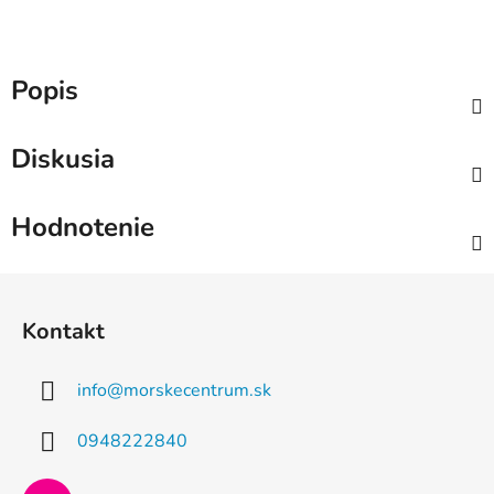
Popis
Diskusia
Hodnotenie
Z
á
Kontakt
p
ä
info
@
morskecentrum.sk
t
i
0948222840
e