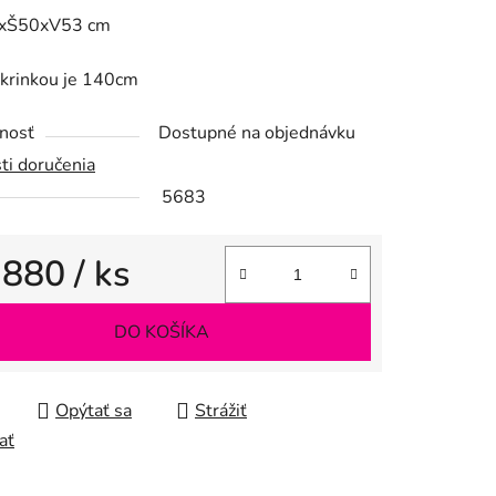
xŠ50xV53 cm
skrinkou je 140cm
iek.
nosť
Dostupné na objednávku
ti doručenia
5683
 880
/ ks
tková cena:
DO KOŠÍKA
Opýtať sa
Strážiť
ať