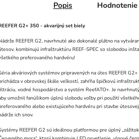
Popis
Hodnotenie
REEFER G2+ 350 - akvarijný set biely
Nádrže REEFER G2, navrhnuté ako dokonalé plátno na vytváran
útesov, kombinujú infraštruktúru REEF-SPEC so slobodou inšta
všetkého preferovaného hardvéru!
Séria akváriových systémov pripravených na útes REEFER G2+
prichádza v obrovskej škále veľkostí, zahŕňa špičkovú infraštruk
filtráciu, vodné hospodárstvo a systém ReefATO+. Je navrhnutý
aby umožnil fanúšikom úplnú slobodu voľby pri použití všetkéh
preferovaného alebo existujúceho hardvéru pri stavbe útesovej
nádrže ich snov.
Systémy REEFER G2 sú ideálnou platformou pre úplný „zážitok
Červeného mora“, ktorý kombinuje LED osvetlenie, vlnové čerp