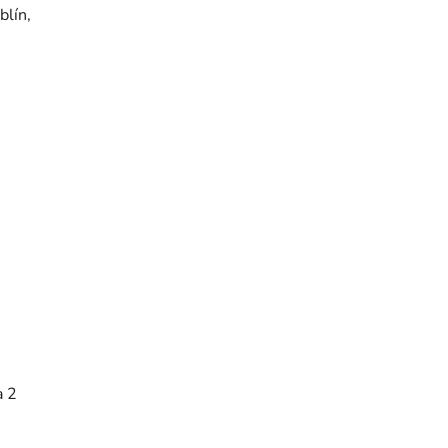
blín,
a 2