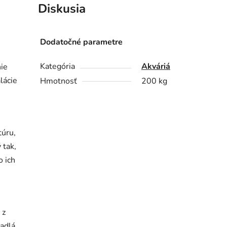
Diskusia
Dodatočné parametre
Kategória
Akváriá
ie
lácie
Hmotnosť
200 kg
túru,
 tak,
o ich
 z
adlá,