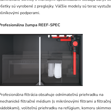
všetky sú vyrobené z preglejky. Väčšie modely sú teraz vystuž
hliníkovými podperami.
Profesionálna žumpa REEF-SPEC
Profesionálna filtrácia obsahuje odnímateľnú priehradku na
mechanické filtračné médium (s mikrónovými filtrami a filtračn
nádobkami), voliteľnú priehradku na refúgium, komoru skimme