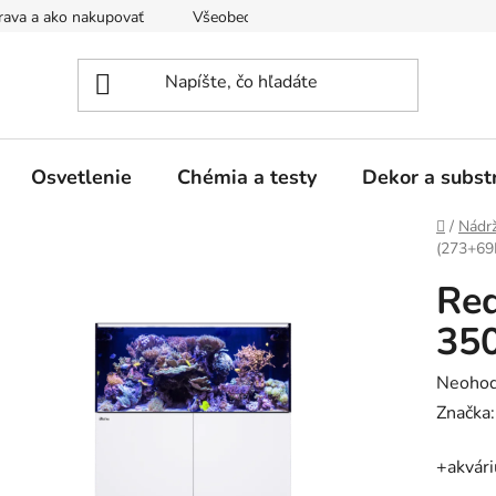
ava a ako nakupovať
Všeobecné obchodné podmienky a dodacie
Osvetlenie
Chémia a testy
Dekor a subst
Domov
/
Nádrž
(273+69L
Re
350
Prieme
Neohod
hodnot
Značka
produk
+akvár
je