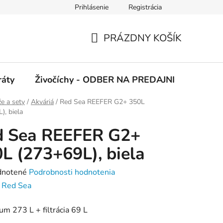
Prihlásenie
Registrácia
 podmienky
Ochrana osobných údajov
PRÁZDNY KOŠÍK
NÁKUPNÝ
KOŠÍK
ráty
Živočíchy - ODBER NA PREDAJNI
Kolekc
e a sety
/
Akváriá
/
Red Sea REEFER G2+ 350L
), biela
d Sea REEFER G2+
L (273+69L), biela
rné
notené
Podrobnosti hodnotenia
enie
:
Red Sea
tu
ium 273
L + filtrácia 69 L