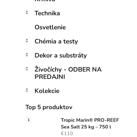
e
l
Technika
Osvetlenie
Chémia a testy
Dekor a substráty
Živočíchy - ODBER NA
PREDAJNI
Kolekcie
Top 5 produktov
Tropic Marin® PRO-REEF
Sea Salt 25 kg – 750 l
€110