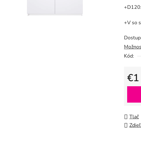
0,0
+D120
z
5
+V so 
hviezdič
Dostup
Možnos
Kód:
€1
Jedno
Tlač
Zdieľ