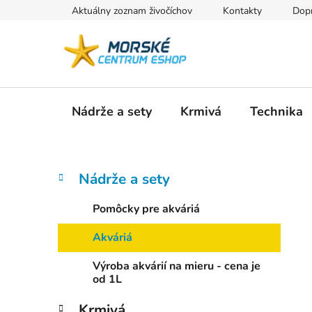
Prejsť
Aktuálny zoznam živočíchov
Kontakty
Dopr
na
obsah
Nádrže a sety
Krmivá
Technika
B
K
Preskočiť
Nádrže a sety
a
kategórie
o
t
č
Pomôcky pre akváriá
e
n
g
Akváriá
ý
ó
p
r
Výroba akvárií na mieru - cena je
i
a
od 1L
e
n
Krmivá