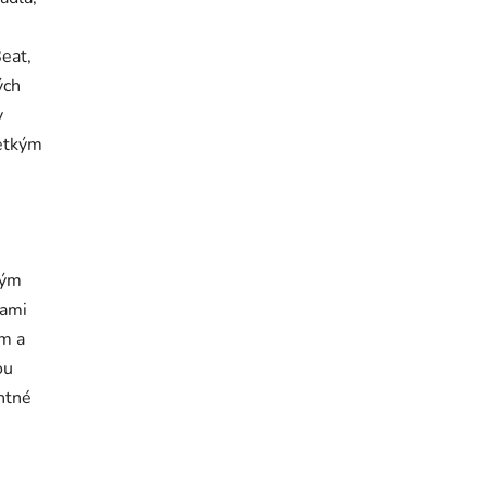
eat,
ých
y
šetkým
ným
pami
m a
ou
entné