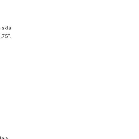
 skla
,75”.
la a