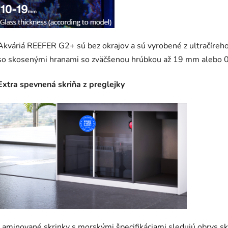
Akváriá REEFER G2+ sú bez okrajov a sú vyrobené z ultračíreho
so skosenými hranami so zväčšenou hrúbkou až 19 mm alebo 0
Extra spevnená skriňa z preglejky
Laminované skrinky s morskými špecifikáciami sledujú obrys sk