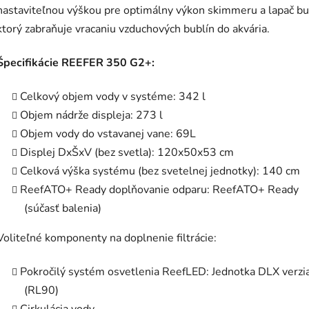
nastaviteľnou výškou pre optimálny výkon skimmeru a lapač bu
ktorý zabraňuje vracaniu vzduchových bublín do akvária.
Špecifikácie REEFER 350 G2+:
Celkový objem vody v systéme: 342 l
Objem nádrže displeja: 273 l
Objem vody do vstavanej vane: 69L
Displej DxŠxV (bez svetla): 120x50x53 cm
Celková výška systému (bez svetelnej jednotky): 140 cm
ReefATO+ Ready doplňovanie odparu: ReefATO+ Ready
(súčasť balenia)
Voliteľné komponenty na doplnenie filtrácie:
Pokročilý systém osvetlenia ReefLED: Jednotka DLX verzi
(RL90)
Cirkulácia vody