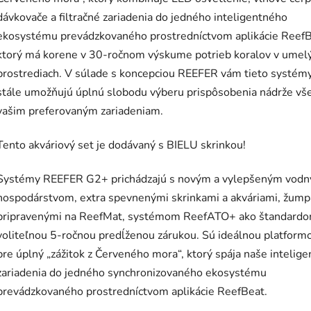
dávkovače a filtračné zariadenia do jedného inteligentného
ekosystému prevádzkovaného prostredníctvom aplikácie ReefB
ktorý má korene v 30-ročnom výskume potrieb koralov v umel
prostrediach. V súlade s koncepciou REEFER vám tieto systém
stále umožňujú úplnú slobodu výberu prispôsobenia nádrže v
vašim preferovaným zariadeniam.
Tento akváriový set je dodávaný s BIELU skrinkou!
Systémy REEFER G2+ prichádzajú s novým a vylepšeným vod
hospodárstvom, extra spevnenými skrinkami a akváriami, žum
pripravenými na ReefMat, systémom ReefATO+ ako štandardo
voliteľnou 5-ročnou predĺženou zárukou. Sú ideálnou platform
pre úplný „zážitok z Červeného mora“, ktorý spája naše intelig
zariadenia do jedného synchronizovaného ekosystému
prevádzkovaného prostredníctvom aplikácie ReefBeat.