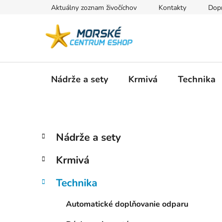
Prejsť
Aktuálny zoznam živočíchov
Kontakty
Dopr
na
obsah
Nádrže a sety
Krmivá
Technika
B
K
Preskočiť
Nádrže a sety
a
kategórie
o
t
č
Krmivá
e
n
g
ý
Technika
ó
p
r
Automatické doplňovanie odparu
i
a
e