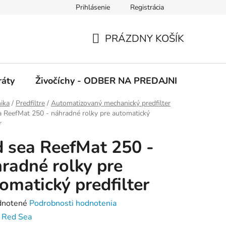
Prihlásenie
Registrácia
 podmienky
Ochrana osobných údajov
PRÁZDNY KOŠÍK
NÁKUPNÝ
KOŠÍK
ráty
Živočíchy - ODBER NA PREDAJNI
Kolekc
ika
/
Predfiltre
/
Automatizovaný mechanický predfilter
a ReefMat 250 - náhradné rolky pre automatický
r
 sea ReefMat 250 -
radné rolky pre
omatický predfilter
rné
notené
Podrobnosti hodnotenia
enie
:
Red Sea