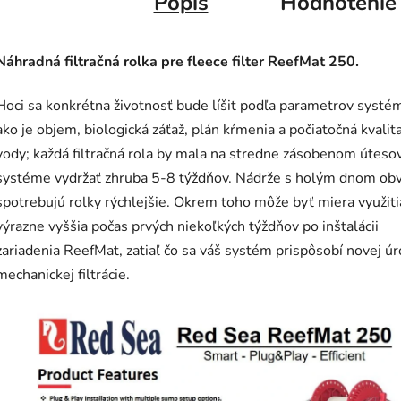
Popis
Hodnotenie
Náhradná filtračná rolka pre fleece filter ReefMat 250.
Hoci sa konkrétna životnosť bude líšiť podľa parametrov systé
ako je objem, biologická záťaž, plán kŕmenia a počiatočná kvalit
vody; každá filtračná rola by mala na stredne zásobenom útes
systéme vydržať zhruba 5-8 týždňov. Nádrže s holým dnom ob
spotrebujú rolky rýchlejšie. Okrem toho môže byť miera využiti
výrazne vyššia počas prvých niekoľkých týždňov po inštalácii
zariadenia ReefMat, zatiaľ čo sa váš systém prispôsobí novej úr
mechanickej filtrácie.