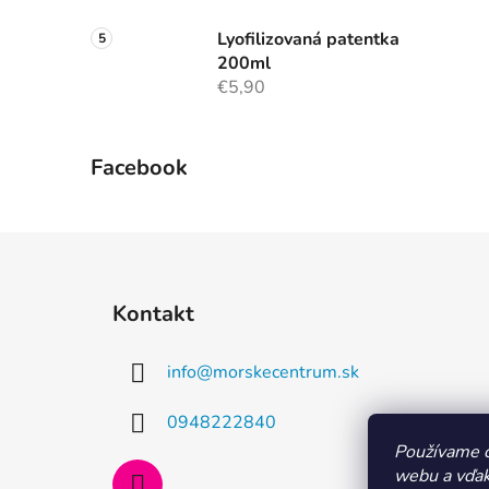
Lyofilizovaná patentka
200ml
€5,90
Facebook
Z
á
Kontakt
p
ä
info
@
morskecentrum.sk
t
i
0948222840
e
Používame c
webu a vďak