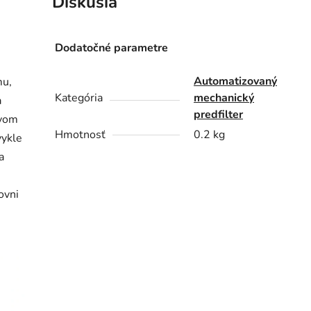
Diskusia
Dodatočné parametre
Automatizovaný
mu,
Kategória
mechanický
a
predfilter
ovom
Hmotnosť
0.2 kg
vykle
a
ovni