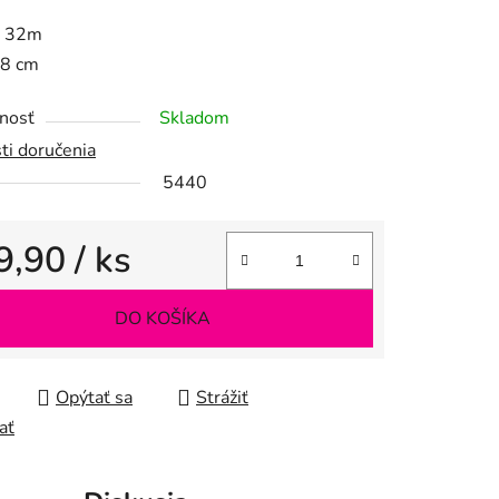
tu
: 32m
 8 cm
nosť
Skladom
ti doručenia
iek.
5440
9,90
/ ks
tková cena:
DO KOŠÍKA
Opýtať sa
Strážiť
ať