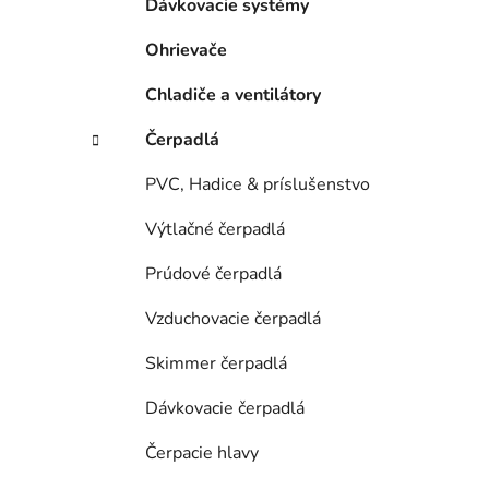
n
Dávkovacie systémy
e
Ohrievače
l
Chladiče a ventilátory
Čerpadlá
PVC, Hadice & príslušenstvo
Výtlačné čerpadlá
Prúdové čerpadlá
Vzduchovacie čerpadlá
Skimmer čerpadlá
Dávkovacie čerpadlá
Čerpacie hlavy