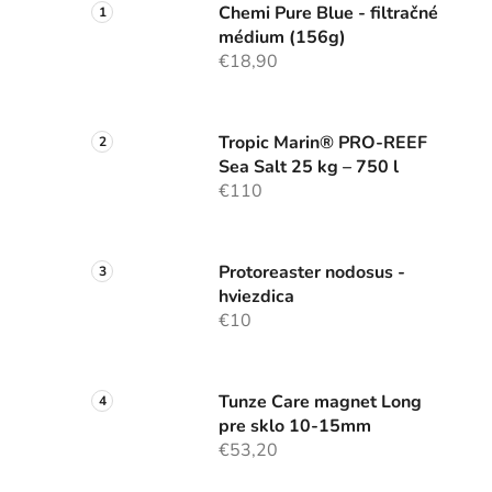
Chemi Pure Blue - filtračné
médium (156g)
€18,90
Tropic Marin® PRO-REEF
Sea Salt 25 kg – 750 l
€110
Protoreaster nodosus -
hviezdica
€10
Tunze Care magnet Long
pre sklo 10-15mm
€53,20