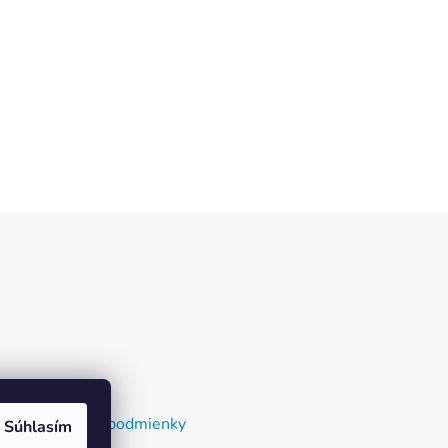
nky a dodacie podmienky
Súhlasím