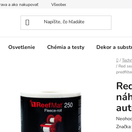
ava a ako nakupovať
Všeobecné obchodné podmienky a dodacie
Osvetlenie
Chémia a testy
Dekor a subst
Domov
/
Techn
/
Red se
predfilte
Red
náh
aut
Prieme
Neohod
hodnot
Značka