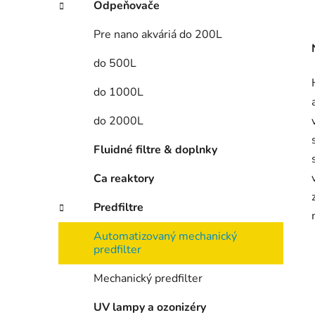
Odpeňovače
Pre nano akváriá do 200L
do 500L
do 1000L
do 2000L
Fluidné filtre & doplnky
Ca reaktory
Predfiltre
Automatizovaný mechanický
predfilter
Mechanický predfilter
UV lampy a ozonizéry