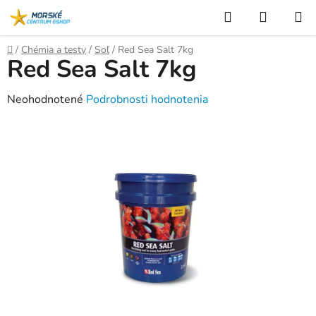
Prejsť
Hľadať
NÁKUP
na
KOŠÍK
obsah
Domov
/
Chémia a testy
/
Soľ
/
Red Sea Salt 7kg
Red Sea Salt 7kg
Priemerné
Neohodnotené
Podrobnosti hodnotenia
hodnotenie
produktu
je
0,0
z
5
hviezdičiek.