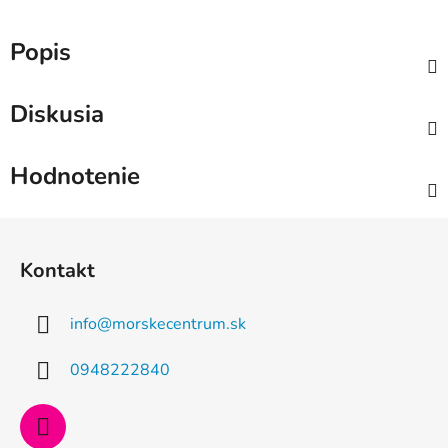
Popis
Diskusia
Hodnotenie
Z
á
Kontakt
p
ä
info
@
morskecentrum.sk
t
i
0948222840
e