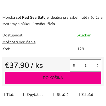
Morská soľ
Red Sea Salt
je ideálna pre zabehnuté nádrže a
systémy s nízkou úrovňou živín.
Dostupnosť
Skladom
Možnosti doručenia
Kód:
129
€37,90
/ ks
Jednotková cena:
DO KOŠÍKA
Tlač
Opýtať sa
Strážiť
Zdieľať