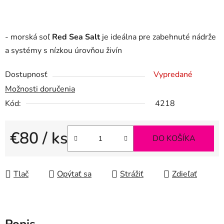
- morská soľ
Red Sea Salt
je ideálna pre zabehnuté nádrže
a systémy s nízkou úrovňou živín
Dostupnosť
Vypredané
Možnosti doručenia
Kód:
4218
€80
/ ks
DO KOŠÍKA
Jednotková cena:
Tlač
Opýtať sa
Strážiť
Zdieľať