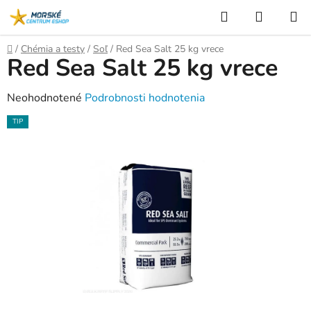
Prejsť
Hľadať
NÁKUP
na
KOŠÍK
obsah
Domov
/
Chémia a testy
/
Soľ
/
Red Sea Salt 25 kg vrece
Red Sea Salt 25 kg vrece
Priemerné
Neohodnotené
Podrobnosti hodnotenia
hodnotenie
TIP
produktu
je
0,0
z
5
hviezdičiek.