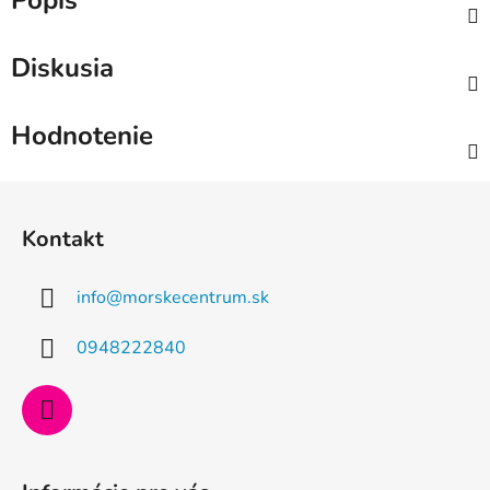
Popis
Diskusia
Hodnotenie
Z
á
Kontakt
p
ä
info
@
morskecentrum.sk
t
i
0948222840
e