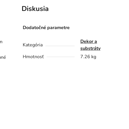
Diskusia
Dodatočné parametre
Dekor a
om
Kategória
substráty
Hmotnosť
7.26 kg
ebné