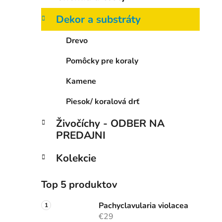
e
l
Dekor a substráty
Drevo
Pomôcky pre koraly
Kamene
Piesok/ koralová drť
Živočíchy - ODBER NA
PREDAJNI
Kolekcie
Top 5 produktov
Pachyclavularia violacea
€29