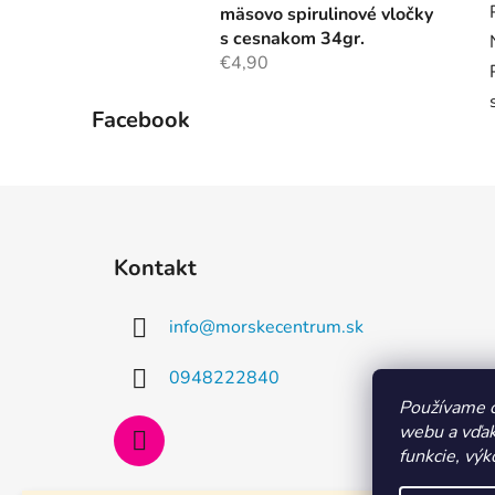
mäsovo spirulinové vločky
s cesnakom 34gr.
€4,90
Facebook
Z
á
Kontakt
p
ä
info
@
morskecentrum.sk
t
i
0948222840
e
Používame c
webu a vďak
funkcie, výk