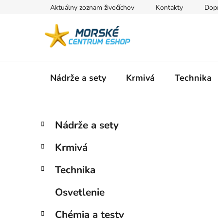
Prejsť
Aktuálny zoznam živočíchov
Kontakty
Dopr
na
obsah
Nádrže a sety
Krmivá
Technika
B
K
Preskočiť
Nádrže a sety
a
kategórie
o
t
č
Krmivá
e
n
g
ý
Technika
ó
p
r
Osvetlenie
i
a
e
n
Chémia a testy