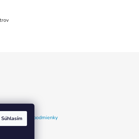
trov
nky a dodacie podmienky
Súhlasím