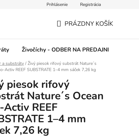
Prihlásenie
Registrácia
 podmienky
Ochrana osobných údajov
PRÁZDNY KOŠÍK
NÁKUPNÝ
KOŠÍK
ráty
Živočíchy - ODBER NA PREDAJNI
Kolekc
 a substráty
/
Živý piesok rifový substrát Nature´s
io-Activ REEF SUBSTRATE 1–4 mm sáček 7,26 kg
ý piesok rifový
strát Nature´s Ocean
-Activ REEF
BSTRATE 1–4 mm
ek 7,26 kg