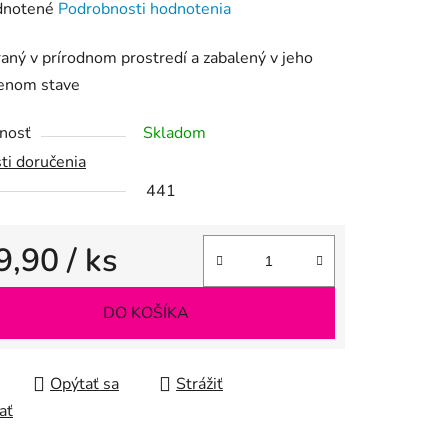
rné
notené
Podrobnosti hodnotenia
enie
aný v prírodnom prostredí a zabalený v jeho
tu
zenom stave
nosť
Skladom
ti doručenia
441
iek.
9,90
/ ks
tková cena:
DO KOŠÍKA
Opýtať sa
Strážiť
ať