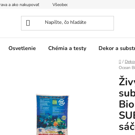
ava a ako nakupovať
Všeobecné obchodné podmienky a dodacie
Osvetlenie
Chémia a testy
Dekor a subst
Domov
/
Dekor
Ocean B
Živ
sub
Bio
SU
sáč