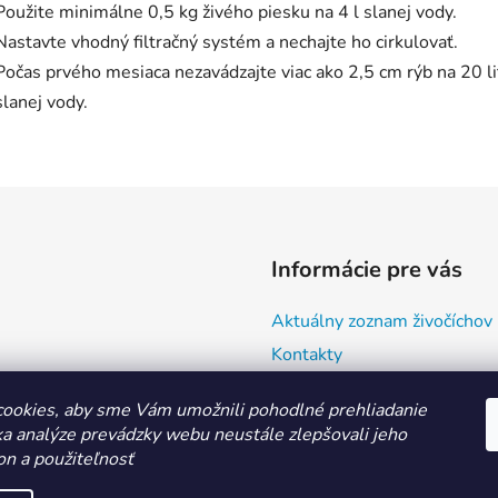
Použite minimálne 0,5 kg živého piesku na 4 l slanej vody.
Nastavte vhodný filtračný systém a nechajte ho cirkulovať.
Počas prvého mesiaca nezavádzajte viac ako 2,5 cm rýb na 20 li
slanej vody.
Informácie pre vás
Aktuálny zoznam živočíchov
Kontakty
Doprava a ako nakupovať
ookies, aby sme Vám umožnili pohodlné prehliadanie
Všeobecné obchodné podmie
a analýze prevádzky webu neustále zlepšovali jeho
Ochrana osobných údajov
on a použiteľnosť