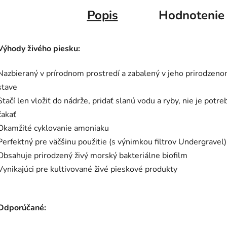
Popis
Hodnotenie
Výhody živého piesku:
Nazbieraný v prírodnom prostredí a zabalený v jeho prirodzen
stave
Stačí len vložiť do nádrže, pridať slanú vodu a ryby, nie je potr
čakať
Okamžité cyklovanie amoniaku
Perfektný pre väčšinu použitie (s výnimkou filtrov Undergravel)
Obsahuje prirodzený živý morský bakteriálne biofilm
Vynikajúci pre kultivované živé pieskové produkty
Odporúčané: