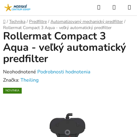
Prejsť
Hľadať
NÁKUP
na
KOŠÍK
obsah
Domov
/
Technika
/
Predfiltre
/
Automatizovaný mechanický predfilter
/
Rollermat Compact 3 Aqua - veľký automatický predfilter
Rollermat Compact 3
Aqua - veľký automatický
predfilter
Priemerné
Neohodnotené
Podrobnosti hodnotenia
hodnotenie
Značka:
Theiling
produktu
NOVINKA
je
0,0
z
5
hviezdičiek.