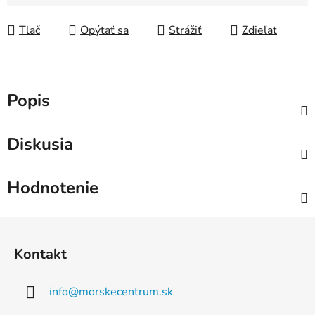
Jednotková cena:
Tlač
Opýtať sa
Strážiť
Zdieľať
Popis
Diskusia
Hodnotenie
Z
á
Kontakt
p
ä
info
@
morskecentrum.sk
t