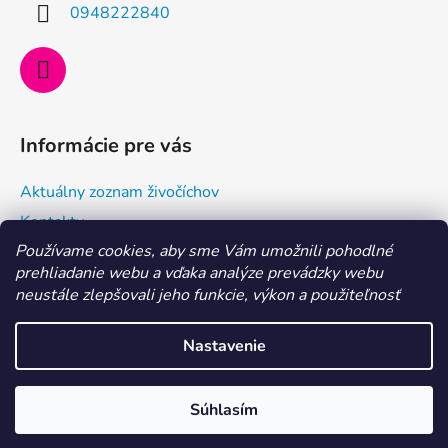
i
0948222840
e
Informácie pre vás
Aktuálny zoznam živočíchov
Kontakty
Používame cookies, aby sme Vám umožnili pohodlné
Doprava a ako nakupovať
prehliadanie webu a vďaka analýze prevádzky webu
Všeobecné obchodné podmienky a dodacie podmienky
neustále zlepšovali jeho funkcie, výkon a použiteľnosť
Ochrana osobných údajov
Nastavenie
Vytvoril Shoptet
MILÍ AKVARISTI, aktuálne je dovolenka 29. 7. - 6. 8. 2026.
Súhlasím
Copyright 2026
Morské centrum Eshop
. Všetky práva
Objednávky vybavíme po nej. Ďakujeme
vyhradené.
Upraviť nastavenie cookies