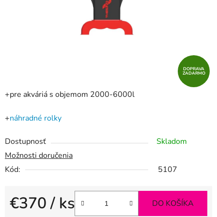
DOPRAVA
ZADARMO
+pre akváriá s objemom 2000-6000l
+
náhradné rolky
Dostupnosť
Skladom
Možnosti doručenia
Kód:
5107
€370
/ ks
DO KOŠÍKA