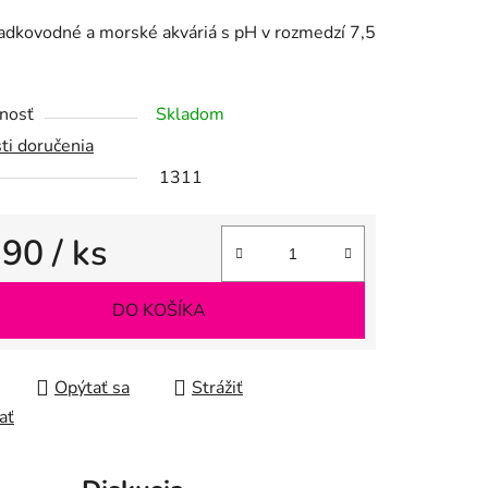
adkovodné a morské akváriá s pH v rozmedzí 7,5
iek.
nosť
Skladom
ti doručenia
1311
,90
/ ks
tková cena:
DO KOŠÍKA
Opýtať sa
Strážiť
ať