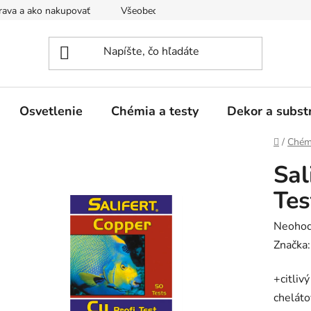
ava a ako nakupovať
Všeobecné obchodné podmienky a dodacie
Osvetlenie
Chémia a testy
Dekor a subst
Domov
/
Chémi
Sal
Tes
Prieme
Neohod
hodnot
Značka
produk
+citliv
je
chelát
0,0