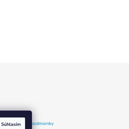
nky a dodacie podmienky
Súhlasím