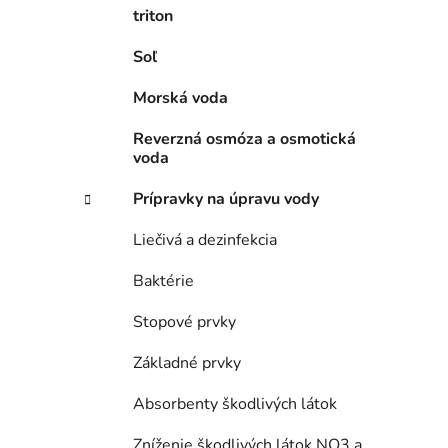
l
triton
Soľ
Morská voda
Reverzná osmóza a osmotická
voda
Prípravky na úpravu vody
Liečivá a dezinfekcia
Baktérie
Stopové prvky
Základné prvky
Absorbenty škodlivých látok
Zníženie škodlivých látok NO3 a