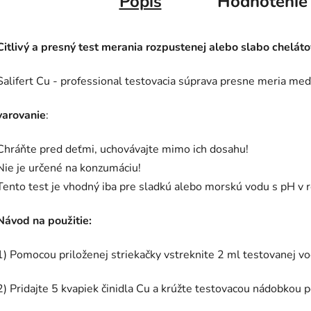
Popis
Hodnotenie
Citlivý a presný test merania rozpustenej alebo slabo chelát
Salifert Cu - professional testovacia súprava presne meria me
varovanie
:
Chráňte pred deťmi, uchovávajte mimo ich dosahu!
Nie je určené na konzumáciu!
Tento test je vhodný iba pre sladkú alebo morskú vodu s pH v r
Návod na použitie:
1) Pomocou priloženej striekačky vstreknite 2 ml testovanej v
2) Pridajte 5 kvapiek činidla Cu a krúžte testovacou nádobkou 