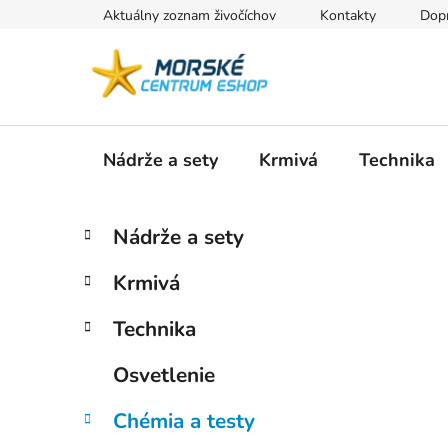
Prejsť
Aktuálny zoznam živočíchov
Kontakty
Dopr
na
obsah
Nádrže a sety
Krmivá
Technika
B
K
Preskočiť
Nádrže a sety
a
kategórie
o
t
č
Krmivá
e
n
g
ý
Technika
ó
p
r
Osvetlenie
i
a
e
n
Chémia a testy
e