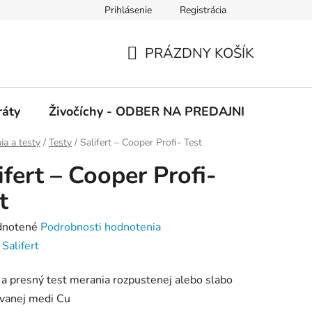
Prihlásenie
Registrácia
 podmienky
Ochrana osobných údajov
PRÁZDNY KOŠÍK
NÁKUPNÝ
KOŠÍK
ráty
Živočíchy - ODBER NA PREDAJNI
Kolekc
a a testy
/
Testy
/
Salifert – Cooper Profi- Test
ifert – Cooper Profi-
t
rné
notené
Podrobnosti hodnotenia
enie
:
Salifert
tu
ý a presný test merania rozpustenej alebo slabo
ovanej medi Cu