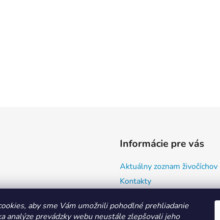
Informácie pre vás
Aktuálny zoznam živočíchov
Kontakty
Doprava a ako nakupovať
ookies, aby sme Vám umožnili pohodlné prehliadanie
Všeobecné obchodné podmie
a analýze prevádzky webu neustále zlepšovali jeho