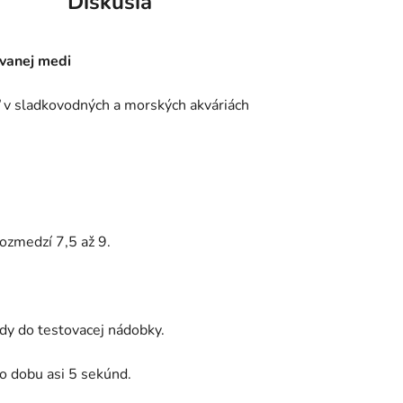
Diskusia
ovanej medi
ď v sladkovodných a morských akváriách
ozmedzí 7,5 až 9.
ody do testovacej nádobky.
po dobu asi 5 sekúnd.