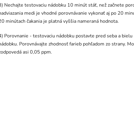
3) Nechajte testovaciu nádobku 10 minút stáť, než začnete po
nadviazania medi je vhodné porovnávanie vykonať aj po 20 min
20 minútach čakania je platná vyššia nameraná hodnota.
4) Porovnanie - testovaciu nádobku postavte pred seba a bielu č
nádobku. Porovnávajte zhodnosť farieb pohľadom zo strany. Mo
zodpovedá asi 0,05 ppm.