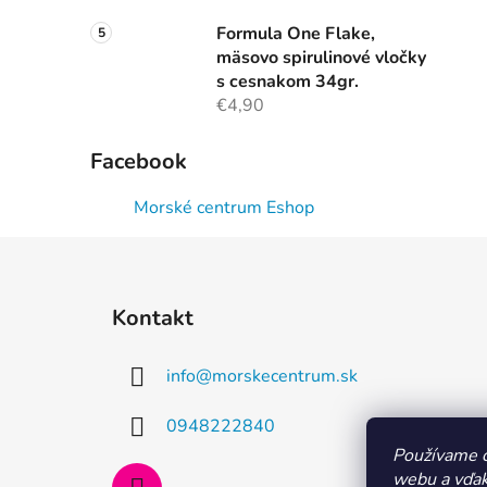
Formula One Flake,
mäsovo spirulinové vločky
s cesnakom 34gr.
€4,90
Facebook
Morské centrum Eshop
Z
á
Kontakt
p
ä
info
@
morskecentrum.sk
t
i
0948222840
e
Používame c
webu a vďak