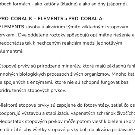
oboch formách - ako katióny (kladné) a ako anióny (záporné).
PRO-CORAL K + ELEMENTS a PRO-CORAL A-
ELEMENTS
zásobujú akvárium týmito základnými stopovými
prvkami. Dva oddelené roztoky spôsobujú optimálne riešenie a
nedochádza tak k nechceným reakciám medzi jednotlivými
elementmi.
Stopové prvky sú prirodzené minerály, ktoré majú základnú fun
mnohých biologických procesoch živých organizmov. Mnoho kat
je spojených s enzýmami, ktoré nie sú schopné fungovať bez
pridružených stopových prvkov.
Niektoré stopové prvky sú zapojené do fotosyntézy, zatiaľ čo o
podporujú výstavbu a stabilizáciu vápenatých schránok živočích
Nedostatok stopových prvkov môže potom viesť k bieleniu kora
Je dôležité, aby všetky stopové prvky boli do akvária pridávané 