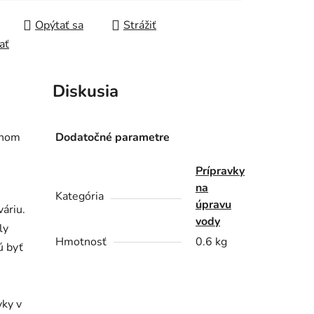
Opýtať sa
Strážiť
ať
Diskusia
lnom
Dodatočné parametre
Prípravky
na
Kategória
úpravu
áriu.
vody
ly
Hmotnosť
0.6 kg
ú byť
vky v