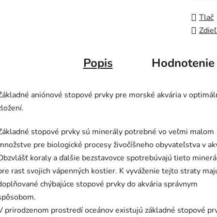
Tlač
Zdieľ
Popis
Hodnotenie
Základné aniónové stopové prvky pre morské akvária v optimá
zložení.
Základné stopové prvky sú minerály potrebné vo veľmi malom
množstve pre biologické procesy živočíšneho obyvateľstva v akv
Obzvlášť koraly a ďalšie bezstavovce spotrebúvajú tieto minerá
pre rast svojich vápenných kostier. K vyváženie tejto straty maj
doplňované chýbajúce stopové prvky do akvária správnym
spôsobom.
V prirodzenom prostredí oceánov existujú základné stopové pr