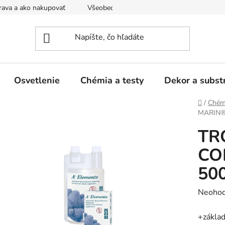
ava a ako nakupovať
Všeobecné obchodné podmienky a dodacie
Osvetlenie
Chémia a testy
Dekor a subst
Domov
/
Chémi
MARIN®
TR
CO
50
Prieme
Neohod
hodnot
+základ
produk