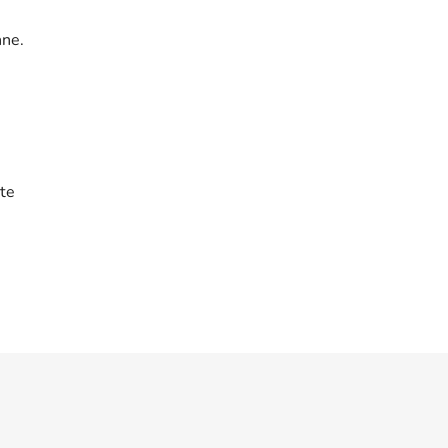
nne.
te