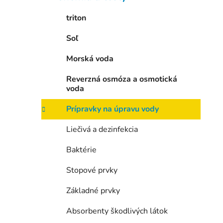
e
l
triton
Soľ
Morská voda
Reverzná osmóza a osmotická
voda
Prípravky na úpravu vody
Liečivá a dezinfekcia
Baktérie
Stopové prvky
Základné prvky
Absorbenty škodlivých látok