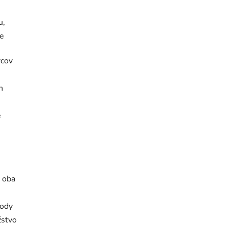
u,
me
vcov
h
e
 oba
vody
žstvo