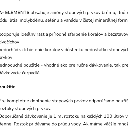
A- ELEMENTS
obsahuje anióny stopových prvkov brómu, fluór
jódu, lítia, molybdénu, selénu a vanádu v čistej minerálnej for
podporuje ideálny rast a prírodné sfarbenie koralov a bezstavo
živočíchov
nedochádza k bielenie koralov v dôsledku nedostatku stopovýc
prvkov
jednoduché použitie - vhodné ako pre ručné dávkovanie, tak pr
dávkovacie čerpadlá
použitie
:
Pre kompletné doplnenie stopových prvkov odporúčame použiť
roztoky stopových prvkov.
Odporúčané dávkovanie je 1 ml roztoku na každých 100 litrov 
denne. Roztok pridávame do prúdu vody. Ak máme väčšie mno