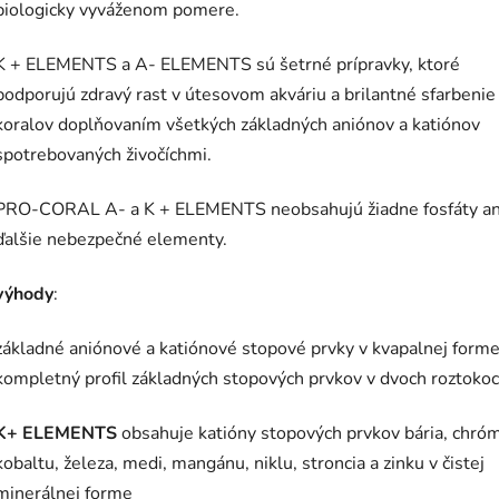
biologicky vyváženom pomere.
K + ELEMENTS a A- ELEMENTS sú šetrné prípravky, ktoré
podporujú zdravý rast v útesovom akváriu a brilantné sfarbenie
koralov doplňovaním všetkých základných aniónov a katiónov
spotrebovaných živočíchmi.
PRO-CORAL A- a K + ELEMENTS neobsahujú žiadne fosfáty an
ďalšie nebezpečné elementy.
výhody
:
základné aniónové a katiónové stopové prvky v kvapalnej form
kompletný profil základných stopových prvkov v dvoch roztoko
K+ ELEMENTS
obsahuje katióny stopových prvkov bária, chró
kobaltu, železa, medi, mangánu, niklu, stroncia a zinku v čistej
minerálnej forme