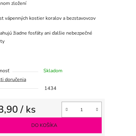
lnom zložení
st vápenných kostier koralov a bezstavovcov
hujú žiadne fosfáty ani ďalšie nebezpečné
iek.
ty
nosť
Skladom
ti doručenia
1434
3,90
/ ks
tková cena:
DO KOŠÍKA