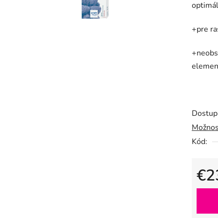
optimá
je
0,0
+pre ra
z
5
+neobsa
hviezdič
elemen
Dostup
Možnos
Kód:
€2
Jedno