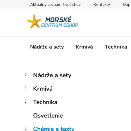
Prejsť
Aktuálny zoznam živočíchov
Kontakty
Dopr
na
obsah
Nádrže a sety
Krmivá
Technika
B
K
Preskočiť
Nádrže a sety
a
kategórie
o
t
č
Krmivá
e
n
g
ý
Technika
ó
p
r
Osvetlenie
i
a
e
n
Chémia a testy