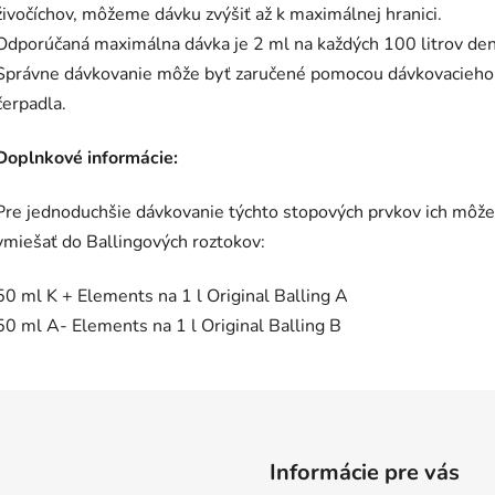
živočíchov, môžeme dávku zvýšiť až k maximálnej hranici.
Odporúčaná maximálna dávka je 2 ml na každých 100 litrov de
Správne dávkovanie môže byť zaručené pomocou dávkovacieho
čerpadla.
Doplnkové informácie:
Pre jednoduchšie dávkovanie týchto stopových prvkov ich môže
vmiešať do Ballingových roztokov:
50 ml K + Elements na 1 l Original Balling A
50 ml A- Elements na 1 l Original Balling B
Informácie pre vás