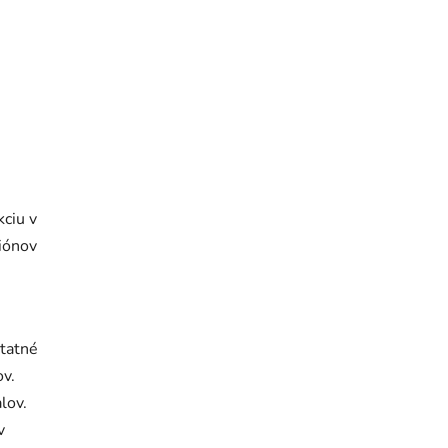
kciu v
iónov
statné
ov.
lov.
v