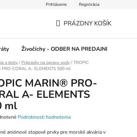
Prihlásenie
Registrácia
 podmienky
Ochrana osobných údajov
PRÁZDNY KOŠÍK
NÁKUPNÝ
KOŠÍK
ráty
Živočíchy - ODBER NA PREDAJNI
Kolekc
a a testy
/
Prípravky na úpravu vody
/
TROPIC
 PRO-CORAL A- ELEMENTS 500 ml
OPIC MARIN® PRO-
RAL A- ELEMENTS
0 ml
rné
notené
Podrobnosti hodnotenia
enie
né aniónové stopové prvky pre morské akvária v
tu