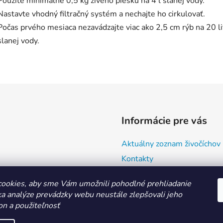
Použite minimálne 0,5 kg živého piesku na 4 l slanej vody.
Nastavte vhodný filtračný systém a nechajte ho cirkulovať.
Počas prvého mesiaca nezavádzajte viac ako 2,5 cm rýb na 20 li
slanej vody.
Informácie pre vás
Aktuálny zoznam živočíchov
Kontakty
Doprava a ako nakupovať
ookies, aby sme Vám umožnili pohodlné prehliadanie
Všeobecné obchodné podmie
a analýze prevádzky webu neustále zlepšovali jeho
Ochrana osobných údajov
on a použiteľnosť