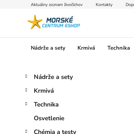
Prejsť
Aktuálny zoznam živočíchov
Kontakty
Dopr
na
obsah
Nádrže a sety
Krmivá
Technika
B
K
Preskočiť
Nádrže a sety
a
kategórie
o
t
č
Krmivá
e
n
g
ý
Technika
ó
p
r
Osvetlenie
i
a
e
n
Chémia a testy