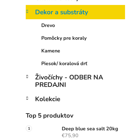
e
l
Dekor a substráty
Drevo
Pomôcky pre koraly
Kamene
Piesok/ koralová drť
Živočíchy - ODBER NA
PREDAJNI
Kolekcie
Top 5 produktov
Deep blue sea salt 20kg
€75,90