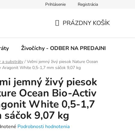
Prihlásenie
Registrácia
 podmienky
Ochrana osobných údajov
PRÁZDNY KOŠÍK
NÁKUPNÝ
KOŠÍK
ráty
Živočíchy - ODBER NA PREDAJNI
Kolekc
 a substráty
/
Veľmi jemný živý piesok Nature Ocean
v Aragonit White 0,5-1,7 mm sáčok 9,07 kg
mi jemný živý piesok
ure Ocean Bio-Activ
gonit White 0,5-1,7
sáčok 9,07 kg
rné
notené
Podrobnosti hodnotenia
enie