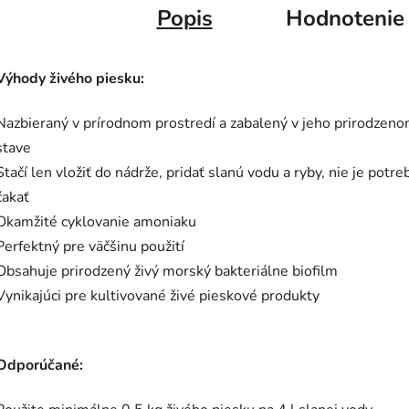
Popis
Hodnotenie
Výhody živého piesku:
Nazbieraný v prírodnom prostredí a zabalený v jeho prirodzen
stave
Stačí len vložiť do nádrže, pridať slanú vodu a ryby, nie je potr
čakať
Okamžité cyklovanie amoniaku
Perfektný pre väčšinu použití
Obsahuje prirodzený živý morský bakteriálne biofilm
Vynikajúci pre kultivované živé pieskové produkty
Odporúčané: