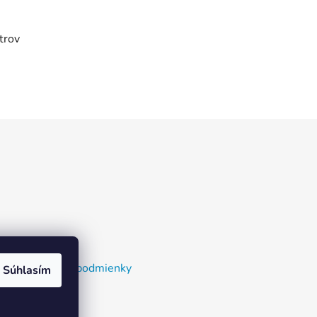
trov
nky a dodacie podmienky
Súhlasím