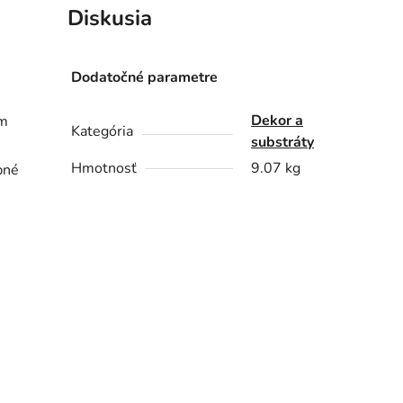
Diskusia
Dodatočné parametre
Dekor a
om
Kategória
substráty
Hmotnosť
9.07 kg
ebné