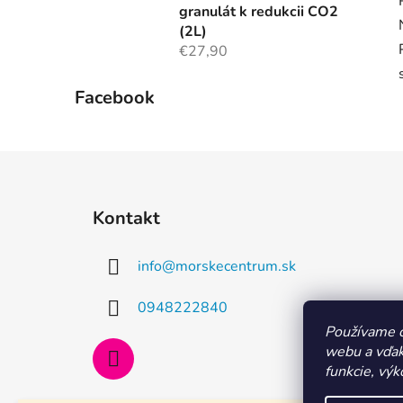
granulát k redukcii CO2
(2L)
€27,90
Facebook
Z
á
Kontakt
p
ä
info
@
morskecentrum.sk
t
i
0948222840
e
Používame c
webu a vďak
funkcie, výk