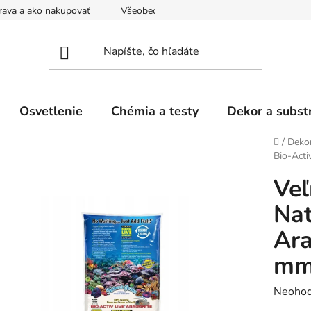
ava a ako nakupovať
Všeobecné obchodné podmienky a dodacie
Osvetlenie
Chémia a testy
Dekor a subst
Domov
/
Dekor
Bio-Acti
Veľ
Nat
Ara
mm 
Prieme
Neohod
hodnot