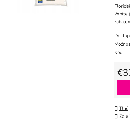
Florids
produk
White j
je
zabalen
0,0
z
Dostup
5
Možnos
hviezdič
Kód:
€3
Jedno
Tlač
Zdieľ