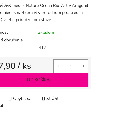
ký živý piesok Nature Ocean Bio-Activ Aragonit
tu
e piesok nazbieraný v prírodnom prostredí a
ý v jeho prirodzenom stave.
nosť
Skladom
ti doručenia
iek.
417
7,90
/ ks
tková cena:
DO KOŠÍKA
Opýtať sa
Strážiť
ať