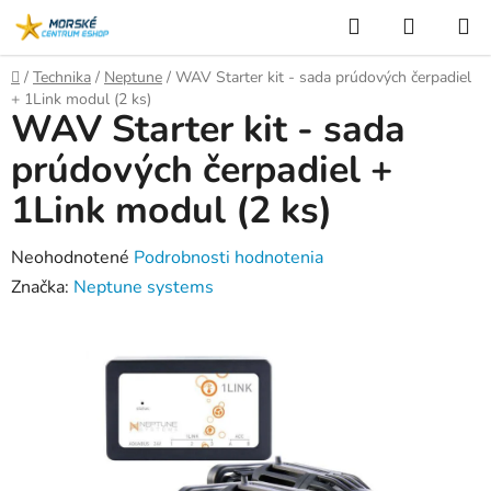
Prejsť
Hľadať
NÁKUP
na
KOŠÍK
obsah
Domov
/
Technika
/
Neptune
/
WAV Starter kit - sada prúdových čerpadiel
+ 1Link modul (2 ks)
WAV Starter kit - sada
prúdových čerpadiel +
1Link modul (2 ks)
Priemerné
Neohodnotené
Podrobnosti hodnotenia
hodnotenie
Značka:
Neptune systems
produktu
je
0,0
z
5
hviezdičiek.