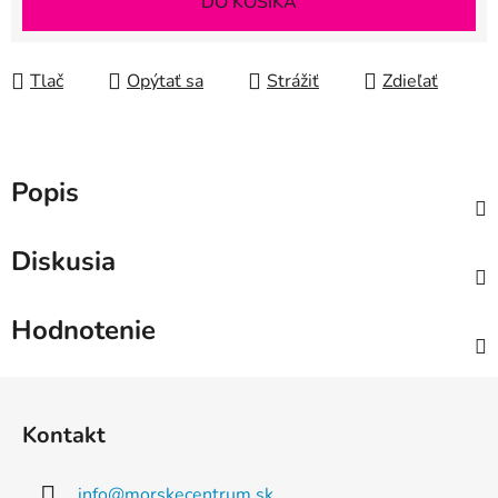
DO KOŠÍKA
Tlač
Opýtať sa
Strážiť
Zdieľať
Popis
Diskusia
Hodnotenie
Z
á
Kontakt
p
ä
info
@
morskecentrum.sk