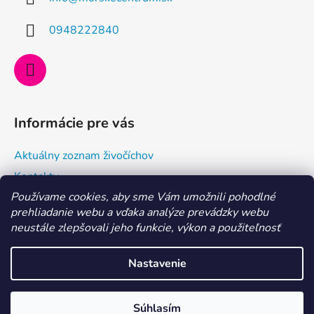
t
i
0948222840
e
Informácie pre vás
Aktuálny zoznam živočíchov
Kontakty
Používame cookies, aby sme Vám umožnili pohodlné
Doprava a ako nakupovať
prehliadanie webu a vďaka analýze prevádzky webu
Všeobecné obchodné podmienky a dodacie podmienky
neustále zlepšovali jeho funkcie, výkon a použiteľnosť
Ochrana osobných údajov
Nastavenie
Vytvoril Shoptet
MILÍ AKVARISTI, aktuálne je dovolenka 29. 7. - 6. 8. 2026.
Súhlasím
Copyright 2026
Morské centrum Eshop
. Všetky práva