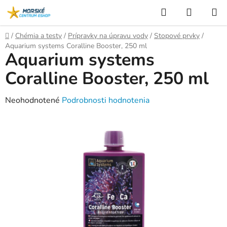
Prejsť
Hľadať
NÁKUP
na
KOŠÍK
obsah
Domov
/
Chémia a testy
/
Prípravky na úpravu vody
/
Stopové prvky
/
Aquarium systems Coralline Booster, 250 ml
Aquarium systems
Coralline Booster, 250 ml
Priemerné
Neohodnotené
Podrobnosti hodnotenia
hodnotenie
produktu
je
0,0
z
5
hviezdičiek.