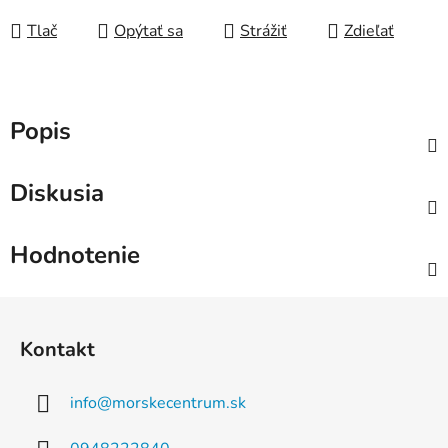
Tlač
Opýtať sa
Strážiť
Zdieľať
Popis
Diskusia
Hodnotenie
Z
á
Kontakt
p
ä
info
@
morskecentrum.sk
t
i