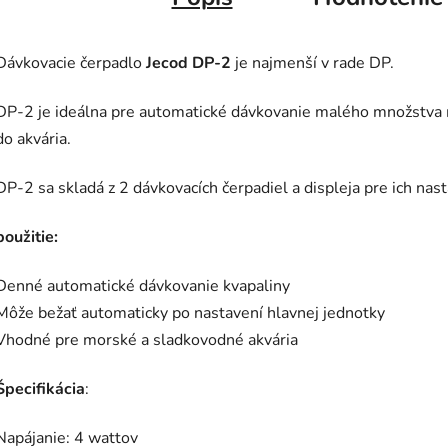
Dávkovacie čerpadlo
Jecod DP-2
je najmenší v rade DP.
DP-2 je ideálna pre automatické dávkovanie malého množstva m
do akvária.
DP-2 sa skladá z 2 dávkovacích čerpadiel a displeja pre ich nas
použitie:
Denné automatické dávkovanie kvapaliny
Môže bežať automaticky po nastavení hlavnej jednotky
Vhodné pre morské a sladkovodné akvária
Špecifikácia
:
Napájanie: 4 wattov