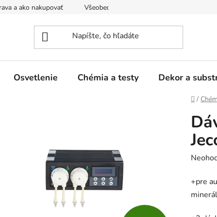
ava a ako nakupovať
Všeobecné obchodné podmienky a dodacie
Osvetlenie
Chémia a testy
Dekor a subst
Domov
/
Chémi
Dáv
Jec
Prieme
Neohod
hodnot
+pre a
produk
minerál
je
0,0