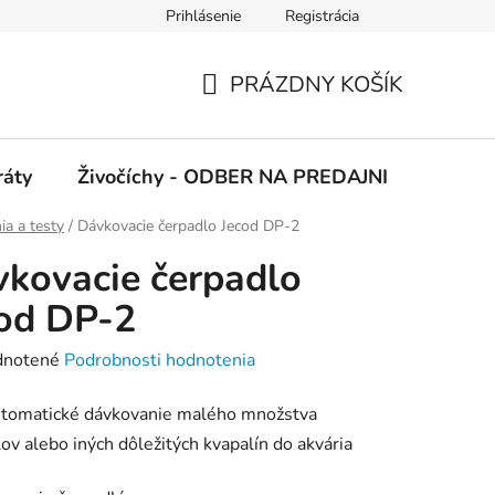
Prihlásenie
Registrácia
 podmienky
Ochrana osobných údajov
PRÁZDNY KOŠÍK
NÁKUPNÝ
KOŠÍK
ráty
Živočíchy - ODBER NA PREDAJNI
Kolekc
a a testy
/
Dávkovacie čerpadlo Jecod DP-2
kovacie čerpadlo
od DP-2
rné
notené
Podrobnosti hodnotenia
enie
utomatické dávkovanie malého množstva
tu
ov alebo iných dôležitých kvapalín do akvária