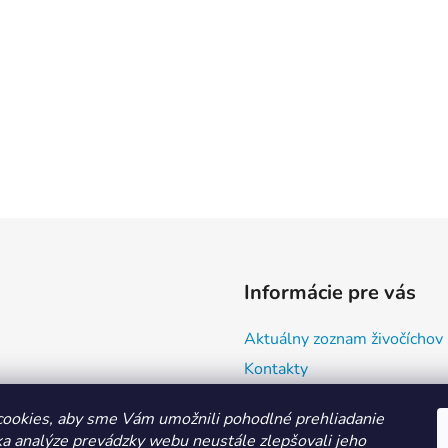
Informácie pre vás
Aktuálny zoznam živočíchov
Kontakty
Doprava a ako nakupovať
ookies, aby sme Vám umožnili pohodlné prehliadanie
Všeobecné obchodné podmie
a analýze prevádzky webu neustále zlepšovali jeho