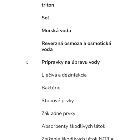
l
triton
Soľ
Morská voda
Reverzná osmóza a osmotická
voda
Prípravky na úpravu vody
Liečivá a dezinfekcia
Baktérie
Stopové prvky
Základné prvky
Absorbenty škodlivých látok
Zníženie škodlivých látok NO3 a