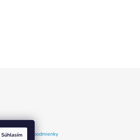
nky a dodacie podmienky
Súhlasím