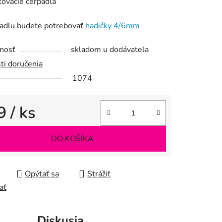
ovacie čerpadlá
padlu budete potrebovať
hadičky 4/6mm
iek.
nosť
skladom u dodávateľa
ti doručenia
1074
9
/ ks
tková cena:
DO KOŠÍKA
Opýtať sa
Strážiť
ať
Diskusia