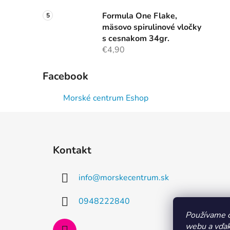
Formula One Flake,
mäsovo spirulinové vločky
s cesnakom 34gr.
€4,90
Facebook
Morské centrum Eshop
Z
á
Kontakt
p
ä
info
@
morskecentrum.sk
t
i
0948222840
e
Používame c
webu a vďak