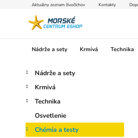
Prejsť
Aktuálny zoznam živočíchov
Kontakty
Dopr
na
obsah
Nádrže a sety
Krmivá
Technika
B
K
Preskočiť
Nádrže a sety
a
kategórie
o
t
č
Krmivá
e
n
g
ý
Technika
ó
p
r
Osvetlenie
i
a
e
n
Chémia a testy
e